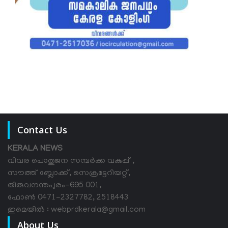
Contact Us
KERALA NEWS
വിവര പൊതുജന സമ്പര്‍ക്ക വകുപ്പ് ,
സൗത്ത് ബ്ലോക്ക്, സെക്രട്ടേറിയറ്റ്,
തിരുവനന്തപുരം-695 001,
ഫോൺ 0471-2327782, 2518443
ഇമെയിൽ : webprdkerala@gmail.com
About Us