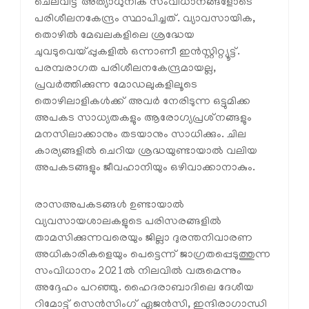
ചെലവിട്ട് അത്യാധുനിക സംവിധാനങ്ങളോടെ
പരിശീലനകേന്ദ്രം സ്ഥാപിച്ചത്. വ്യാവസായിക,
തൊഴില്‍ മേഖലകളിലെ ശ്രദ്ധേയ
ചുവടുവെയ്പ്പുകളില്‍ ഒന്നാണീ ഇന്‍സ്റ്റിറ്റ്യൂട്ട്.
പരമ്പരാഗത പരിശീലനകേന്ദ്രമായല്ല,
പ്രവര്‍ത്തിക്കുന്ന മോഡലുകളിലൂടെ
തൊഴിലാളികള്‍ക്ക് അവര്‍ നേരിടുന്ന ഒട്ടുമിക്ക
അപകട സാധ്യതകളും ആരോഗ്യപ്രശ്‌നങ്ങളും
മനസിലാക്കാനും തടയാനും സാധിക്കും. ചില
കാര്യങ്ങളില്‍ ചെറിയ ശ്രദ്ധയുണ്ടായാല്‍ വലിയ
അപകടങ്ങളും ജീവഹാനിയും ഒഴിവാക്കാനാകും.
രാസഅപകടങ്ങള്‍ ഉണ്ടായാല്‍
വ്യവസായശാലകളുടെ പരിസരങ്ങളില്‍
താമസിക്കുന്നവരെയും ജില്ലാ ദുരന്തനിവാരണ
അധികാരികളെയും പെട്ടെന്ന് ജാഗ്രതപ്പെടുത്തുന്ന
സംവിധാനം 2021ല്‍ നിലവില്‍ വരുമെന്നും
അദ്ദേഹം പറഞ്ഞു. ഹൈദരാബാദിലെ ദേശീയ
റിമോട്ട് സെന്‍സിംഗ് ഏജന്‍സി, ഇന്ദിരാഗാന്ധി