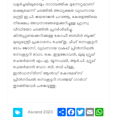
വളര്‍ച്ചയിലുടെയും സാമ്പത്തിക മുന്നേറ്റമാണ്
ലക്ഷ്യമെന്ന് ചടങ്ങില്‍ അധ്യക്ഷത വ്യവസായ
മന്ത്രി ഇ.പി. ജയരാജന്‍ പറഞ്ഞു. കേരളത്തിലെ
നിക്ഷേപ അവസരങ്ങളെക്കുറിച്ചുള്ള ഹ്രസ്വ
വീഡിയോ ചടങ്ങില്‍ പ്രദര്‍ശിപ്പിച്ചു.
കിന്‍ഫ്രയെക്കറിക്കുള്ള കോഫീ ടേബിള്‍ ബുക്ക്
മുഖ്യമന്ത്രി പ്രകാശനം ചെയ്തു. ചീഫ് സെക്രട്ടറി
ടോം ജോസ്, വ്യവസായ വകുപ്പ് പ്രിന്‍സിപ്പല്‍
സെക്രട്ടറി ഡോ. കെ. ഇളങ്കോവന്‍, ലുലു ഗ്രൂപ്പ്
ചെയര്‍മാന്‍ എം.എ. യൂസഫലി, ആര്‍.പി. ഗ്രൂപ്പ്
ചെയര്‍മാന്‍ ഡോ. ബി. രവി പിള്ള,
ഇന്‍ഡസ്ട്രീസ് ആന്‍ഡ് കൊമേഴ്‌സ്
പ്രിന്‍സിപ്പല്‍ സെക്രട്ടറി സഞ്ജയ് ഗാര്‍ഗ്
തുടങ്ങിയവര്‍ പങ്കെടുത്തു.
Share
Facebook
Twitter
Email
Whats
Ascend 2020