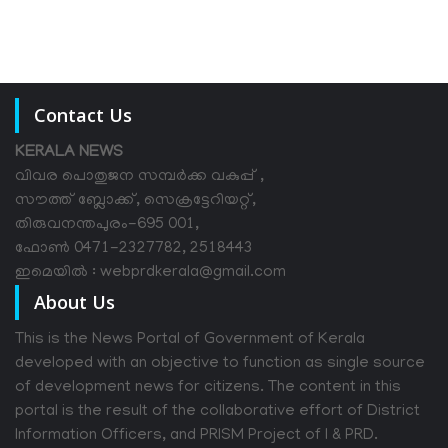
Contact Us
KERALA NEWS
വിവര പൊതുജന സമ്പര്‍ക്ക വകുപ്പ് ,
സൗത്ത് ബ്ലോക്ക്, സെക്രട്ടേറിയറ്റ്,
തിരുവനന്തപുരം-695 001,
ഫോൺ 0471-2327782, 2518443
ഇമെയിൽ : webprdkerala@gmail.com
About Us
This is the News Portal of Government of Kerala
developed with an objective to function as single source
of development news for citizens. The content in this
portal is the result of the collaborative effort of District
Information Officers, and PRISM Project of I & PRD.