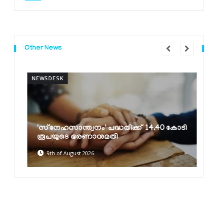
Other News
NEWSDESK
N
'സ്‌നേഹസാന്ത്വനം' പദ്ധതിക്ക് 14.40 കോടി
രൂപയുടെ ഭരണാനുമതി
9th of August 2026