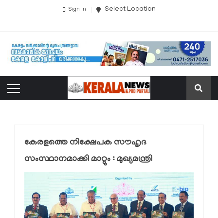
Select Location
Sign In
കേരളത്തെ നിക്ഷേപക സൗഹൃദ
സംസ്ഥാനമാക്കി മാറ്റും : മുഖ്യമന്ത്രി