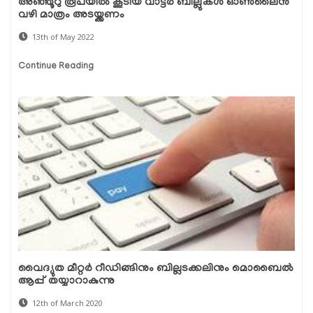
അഞ്ഞൂറു രൂപയിൽ കൂടിയ വാട്ടർ ബില്ലുകൾ ഓൺലൈൻ
വഴി മാത്രം അടയ്ക്കണം
13th of May 2022
Continue Reading
വൈദ്യുത മീറ്റര്‍ റീഡിങ്ങിനും ബില്ലടക്കലിനും മൊബൈല്‍
ആപ്പ് തയ്യാറാകുന്നു
12th of March 2020