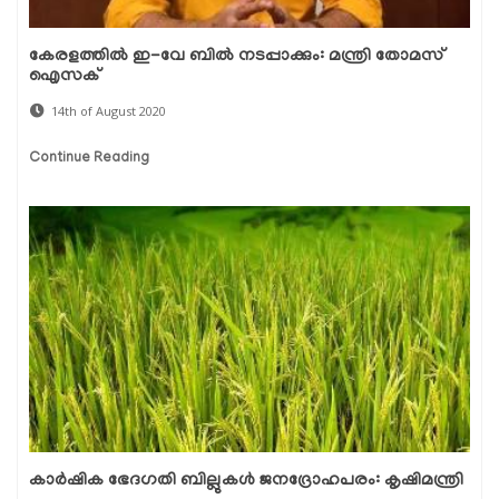
കേരളത്തിൽ ഇ-വേ ബിൽ നടപ്പാക്കും: മന്ത്രി തോമസ്
ഐസക്
14th of August 2020
Continue Reading
കാർഷിക ഭേദഗതി ബില്ലുകൾ ജനദ്രോഹപരം: കൃഷിമന്ത്രി