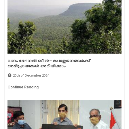
വനം ഭേദഗതി ബിൽ- പൊതുജനങ്ങൾക്ക്
അഭിപ്രായങ്ങൾ അറിയിക്കാം
20th of December 2024
Continue Reading