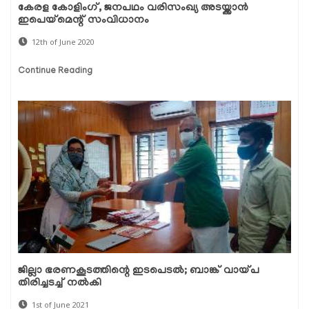
കേരള കോളിംഗ്, ജനപഥം വരിസംഖ്യ അടയ്ക്കാന്‍
ഇപെയ്‌മെന്റ് സംവിധാനം
12th of June 2020
Continue Reading
ജില്ലാ ഭരണകൂടത്തിന്റെ ഇടപെടല്‍; ബാങ്ക് വായ്പ
തിരിച്ചടച്ച് നല്‍കി
1st of June 2021