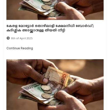
കേരള മോട്ടോര്‍ തൊഴിലാളി ക്ഷേമനിധി ബോര്‍ഡ്;
കുടിശ്ശിക അടയ്ക്കാനുള്ള തീയതി നീട്ടി
8th of April 2025
Continue Reading