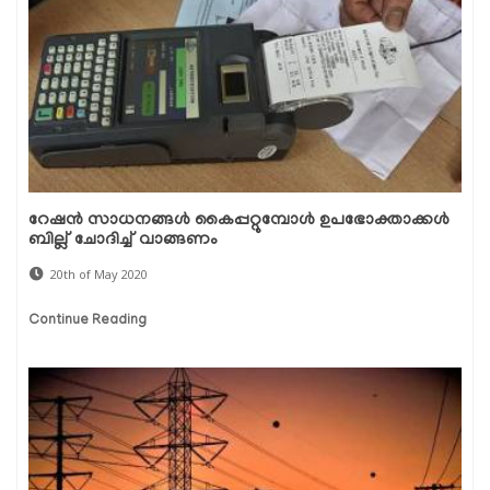
റേഷന്‍ സാധനങ്ങള്‍ കൈപ്പറ്റുമ്പോള്‍ ഉപഭോക്താക്കള്‍
ബില്ല് ചോദിച്ച് വാങ്ങണം
20th of May 2020
Continue Reading