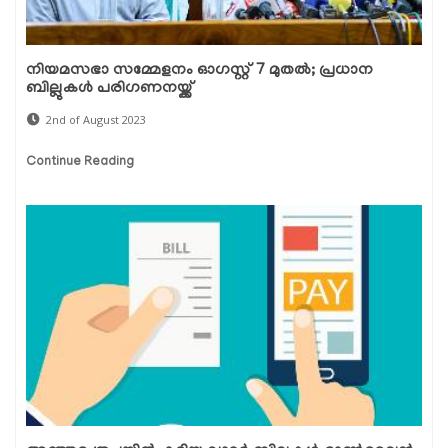
നിയമസഭാ സമ്മേളനം ഓഗസ്റ്റ് 7 മുതൽ; പ്രധാന
ബില്ലുകൾ പരിഗണനയ്ക്ക്
2nd of August 2023
Continue Reading