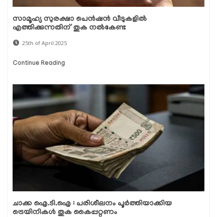
സാമൂഹ്യ സുരക്ഷാ പെൻഷൻ വീടുകളിൽ
എത്തിക്കുന്നതിന് തുക നൽകേണ്ട
25th of April 2025
Continue Reading
ചാക്ക ഐ.ടി.ഐ : പരിശീലനം പൂർത്തിയാക്കിയ
ട്രെയിനികൾ തുക കൈപ്പറ്റണം