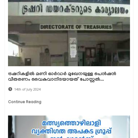
ട്രഷറികളില്‍ മണി ഓര്‍ഡര്‍ മുഖേനയുള്ള പെന്‍ഷന്‍
വീതരണം വൈകുവാനിടയായത് പോസ്റ്റല്‍...
14th of July 2024
Continue Reading