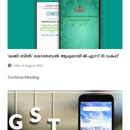
'ലക്കി ബിൽ' മൊബൈൽ ആപ്പുമായി ജി.എസ്.ടി വകുപ്പ്
16th of August 2022
Continue Reading