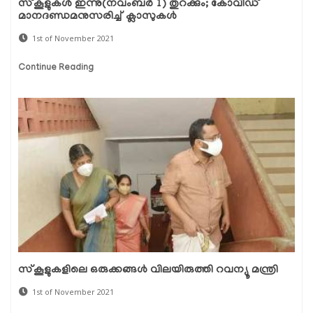
സ്‌കൂളുകള്‍ ഇന്നു(നവംബര്‍ 1) തുറക്കും; കോവിഡ്
മാനദണ്ഡമനുസരിച്ച് ക്ലാസുകള്‍
1st of November 2021
Continue Reading
സ്കൂളുകളിലെ ഒരുക്കങ്ങൾ വിലയിരുത്തി റവന്യൂ മന്ത്രി
1st of November 2021