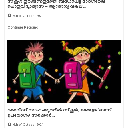
സ്‌കൂള്‍ തുറക്കുന്നതുമായി ബന്ധപ്പെട്ട മാര്‍ഗരേഖ
പൊതുവിദ്യാഭ്യാസ - ആരോഗ്യ വകുപ്പ്...
5th of October 2021
Continue Reading
കോവിഡ് സാഹചര്യത്തില്‍ സ്‌കൂള്‍, കോളേജ് ബസ്
ഉപയോഗം: സര്‍ക്കാര്‍...
6th of October 2021