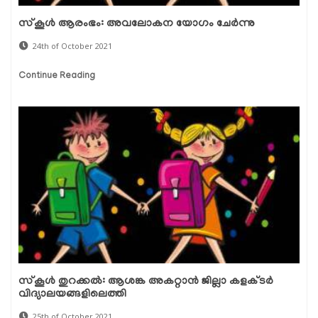
സ്‌കൂള്‍ ആരംഭം: അവലോകന യോഗം ചേര്‍ന്നു
24th of October 2021
Continue Reading
സ്‌കൂള്‍ തുറക്കല്‍: ആശങ്ക അകറ്റാന്‍ ജില്ലാ കളക്ടര്‍
വിദ്യാലയങ്ങളിലെത്തി
25th of October 2021