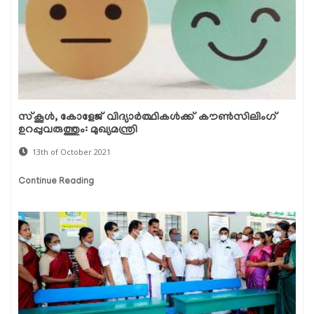
സ്കൂൾ, കോളേജ് വിദ്യാർത്ഥികൾക്ക് കൗൺസിലിംഗ്
ഉറപ്പുവരുത്തും: മുഖ്യമന്ത്രി
13th of October 2021
Continue Reading