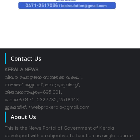
Contact Us
KERALA NEWS
വിവര പൊതുജന സമ്പര്‍ക്ക വകുപ്പ് ,
സൗത്ത് ബ്ലോക്ക്, സെക്രട്ടേറിയറ്റ്,
തിരുവനന്തപുരം-695 001,
ഫോൺ 0471-2327782, 2518443
ഇമെയിൽ : webprdkerala@gmail.com
About Us
This is the News Portal of Government of Kerala
developed with an objective to function as single source