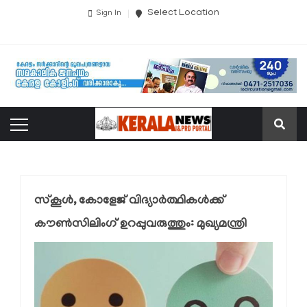
Select Location
Sign In
സ്കൂൾ, കോളേജ് വിദ്യാർത്ഥികൾക്ക്
കൗൺസിലിംഗ് ഉറപ്പുവരുത്തും: മുഖ്യമന്ത്രി