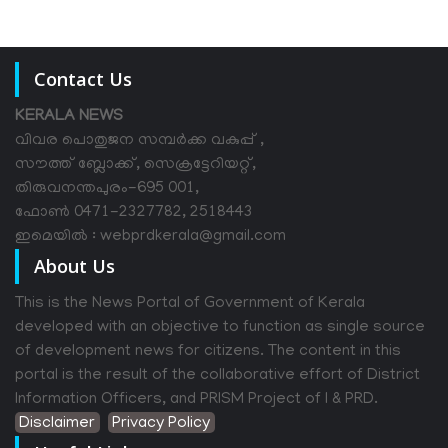
Contact Us
KERALA NEWS
വിവര പൊതുജന സമ്പര്‍ക്ക വകുപ്പ് ,
സൗത്ത് ബ്ലോക്ക്, സെക്രട്ടേറിയറ്റ്,
തിരുവനന്തപുരം-695 001,
ഫോൺ 0471-2327782, 2518443
ഇമെയിൽ : webprdkerala@gmail.com
About Us
This is the News Portal of Government of Kerala
developed with an objective to function as single source
of development news for citizens. The content in this
portal is the result of the collaborative effort of District
Information Officers, and PRISM Project of I & PRD.
Disclaimer
Privacy Policy