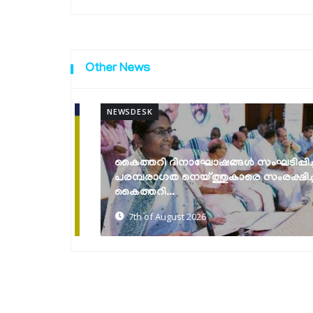
Other News
NEWSDESK
കൈത്തറി ദിനാഘോഷങ്ങൾ സംഘടിപ്പിച്ചു;
പരമായ
പരമ്പരാഗത നെയ്ത്തുകാരെ സംരക്ഷിച്ച്
േഷൻ’
കൈത്തറി...
7th of August 2026