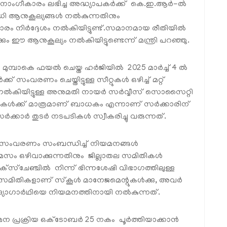
നാംഗീകാരം ലഭിച്ച അദ്ധ്യാപകർക്ക് കെ.ഇ.ആർ-ൽ
അവധി ആനുകൂല്യങ്ങൾ നൽകുന്നതിനും
ാരം നിർദ്ദേശം നൽകിയിട്ടുണ്ട്.സമാനമായ രീതിയിൽ
ഈ ആനുകൂല്യം നൽകിയിട്ടുണ്ടെന്ന് മന്ത്രി പറഞ്ഞു.
ുമ്പാകെ ഫയൽ ചെയ്ത ഹർജിയിൽ 2025 മാർച്ച് 4 ൽ
ക് സംവരണം ചെയ്തിട്ടുള്ള സീറ്റുകൾ ഒഴിച്ച് മറ്റ്
നൽകിയിട്ടുള്ള അനുമതി നായർ സർവ്വീസ് സൊസൈറ്റി
ൂളുകൾക്ക് മാത്രമാണ് ബാധകം എന്നാണ് സർക്കാരിന്
്കാർ തുടർ നടപടികൾ സ്വീകരിച്ചു വരുന്നത്.
ഷി സംവരണം സംബന്ധിച്ച് നിയമനങ്ങൾ
ം ഒഴിവാക്കുന്നതിനും ജില്ലാതല സമിതികൾ
 എക്‌സ്ചേഞ്ചിൽ നിന്ന് ഭിന്നശേഷി വിഭാഗത്തിലുള്ള
ലാതല സമിതികളാണ് സ്‌കൂൾ മാനേജമെന്റുകൾക്കു, അവർ
ഉദ്യോഗാർഥിയെ നിയമനത്തിനായി നൽകുന്നത്.
യമന പ്രക്രിയ ഒക്ടോബർ 25 നകം പൂർത്തിയാക്കാൻ