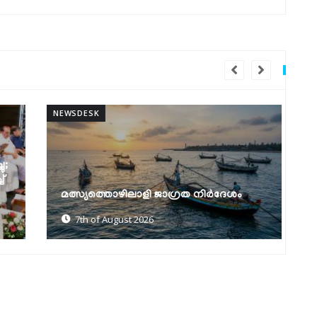
NEWSDESK
NEW
മത്സ്യത്തൊഴിലാളി ജാഗ്രത നിർദേശം
ക
7th of August 2026