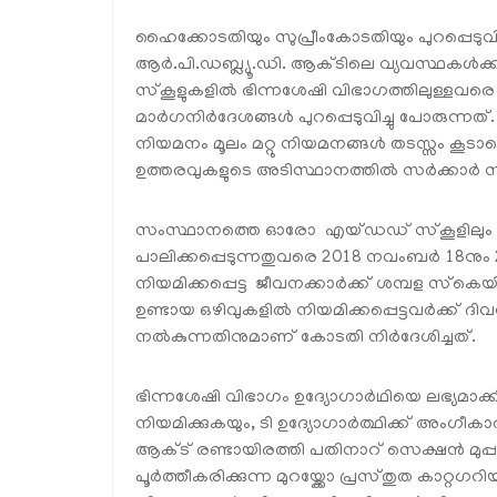
ഹൈക്കോടതിയും സുപ്രീംകോടതിയും പുറപ്പെടു
ആർ.പി.ഡബ്ല്യൂ.ഡി. ആക്ടിലെ വ്യവസ്ഥക
സ്‌കൂളുകളിൽ ഭിന്നശേഷി വിഭാഗത്തിലുള്ളവരെ 
മാർഗനിർദേശങ്ങൾ പുറപ്പെടുവിച്ചു പോരുന്നത്.
നിയമനം മൂലം മറ്റു നിയമനങ്ങൾ തടസ്സം കൂട
ഉത്തരവുകളുടെ അടിസ്ഥാനത്തിൽ സർക്കാർ സ്വീകരി
സംസ്ഥാനത്തെ ഓരോ എയ്ഡഡ് സ്‌കൂളിലും 
പാലിക്കപ്പെടുന്നതുവരെ 2018 നവംബർ 18നു
നിയമിക്കപ്പെട്ട ജീവനക്കാർക്ക് ശമ്പള സ്
ഉണ്ടായ ഒഴിവുകളിൽ നിയമിക്കപ്പെട്ടവർക്ക്
നൽകുന്നതിനുമാണ് കോടതി നിർദേശിച്ചത്.
ഭിന്നശേഷി വിഭാഗം ഉദ്യോഗാർഥിയെ ലഭ്യമാക്
നിയമിക്കുകയും, ടി ഉദ്യോഗാർത്ഥിക്ക് അംഗീകാരം
ആക്ട് രണ്ടായിരത്തി പതിനാറ് സെക്ഷൻ മുപ്
പൂർത്തീകരിക്കുന്ന മുറയ്ക്കോ പ്രസ്തുത കാറ്റഗ