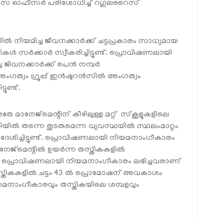
്യാസ ഓഫീസർ പരിശോധിച്ച് റഗുലറൈസ്
ിയമിച്ച ജീവനക്കാർക്ക് ചട്ടപ്രകാരം സാധ്യമായ
കൾ സർക്കാർ സ്വീകരിച്ചിട്ടുണ്ട്. പ്രൊവിഷണലായി
 ജിവനക്കാർക്ക് പെൻ നമ്പർ
അംഗത്വം ഗ്രൂപ്പ് ഇൻഷുറൻസിൽ അംഗത്വം
ുണ്ട്.
 മാനേജ്മെന്റിന് കീഴിലുള്ള മറ്റ് സ്‌കൂളുകളിലെ
തിയിൽ തന്നെ തുടരുമെന്ന വ്യവസ്ഥയിൽ സ്ഥലംമാറ്റം
ശിച്ചിട്ടുണ്ട്. പ്രൊവിഷണലായി നിയമനാംഗീകാരം
മാനേജ്മെന്റിൽ ഉയർന്ന തസ്തികകളിൽ
ച് പ്രൊവിഷണലായി നിയമനാംഗീകാരം ലഭിച്ചവരാണ്
്തികകളിൽ ചട്ടം 43 ൽ പ്രൊമോഷന് അവകാശം
യമനാംഗീകാരവും തസ്തികയിലെ ശമ്പളവും