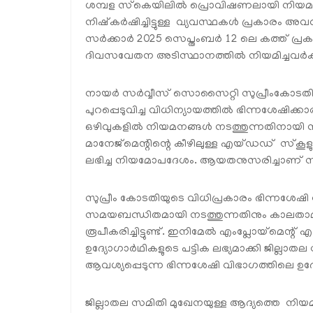
ശമ്പള സ്‌കെയിലിൽ പ്രൊവിഷണലായി നിയമ
നിഷ്‌കർഷിച്ചിട്ടുള്ള വ്യവസ്ഥകൾ പ്രകാരം 
സർക്കാർ 2025 സെപ്തംബർ 12 ലെ കത്ത് പ്രക
ദിവസവേതന അടിസ്ഥാനത്തിൽ നിയമിച്ചവർക്കും 
നായർ സർവ്വീസ് സൊസൈറ്റി സുപ്രീംകോടതി മ
പുറപ്പെടുവിച്ച വിധിന്യായത്തിൽ ഭിന്നശേഷിക്കാർക്
ഒഴിവുകളിൽ നിയമനങ്ങൾ നടത്തുന്നതിനായി 
മാനേജ്മെന്റിന്റെ കീഴിലുള്ള എയ്ഡഡ് സ്‌ക
ലഭിച്ച നിയമോപദേശം. ആയതനുസരിച്ചാണ് സർക
സുപ്രീം കോടതിയുടെ വിധിപ്രകാരം ഭിന്നശേ
സമയബന്ധിതമായി നടത്തുന്നതിനും കാലതാമസ
രൂപീകരിച്ചിട്ടുണ്ട്. ഇനിമേൽ എംപ്ലോയ്‌മെന്റ്
ഉദ്യോഗാർഥികളുടെ പട്ടിക ലഭ്യമാക്കി ജില്
ആവശ്യപ്പെടുന്ന ഭിന്നശേഷി വിഭാഗത്തിലെ 
ജില്ലാതല സമിതി മുഖേനയുള്ള ആദ്യത്തെ നി