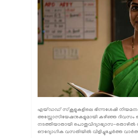
എയ്ഡഡ് സ്‌കൂളുകളിലെ ഭിന്നശേഷി നിയമനം
അസ്സോസിയേഷനുകളുമായി കഴിഞ്ഞ ദിവസം പൊതു
നടത്തിയാതായി പൊതുവിദ്യാഭ്യാസ-തൊഴിൽ വകുപ്
ഔദ്യോഗിക വസതിയിൽ വിളിച്ചുച്ചേർത്ത വാർത്