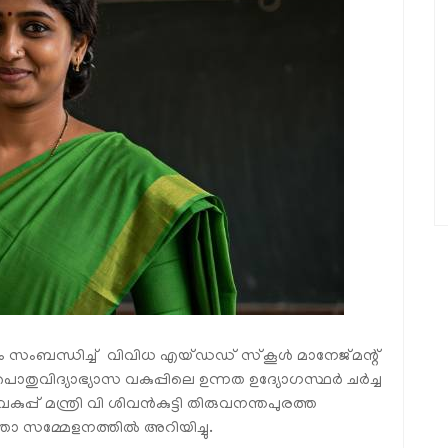
 സംബന്ധിച്ച് വിവിധ എയ്ഡഡ് സ്‌കൂൾ മാനേജ്മന്റ്
വിദ്യാഭ്യാസ വകുപ്പിലെ ഉന്നത ഉദ്യോഗസ്ഥർ ചർച്ച
പ് മന്ത്രി വി ശിവൻകുട്ടി തിരുവനന്തപുരത്ത
താ സമ്മേളനത്തിൽ അറിയിച്ചു.