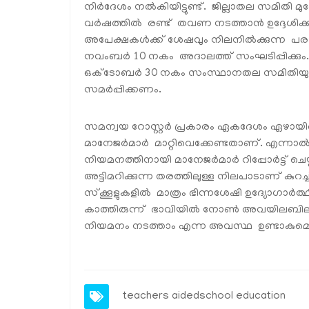
നിർദേശം നൽകിയിട്ടുണ്ട്. ജില്ലാതല സമിതി മ
വർഷത്തിൽ രണ്ട് തവണ നടത്താൻ ഉദ്ദേശിക്കുന
അപേക്ഷകൾക്ക് ശേഷവും നിലനിൽക്കുന്ന പ
നവംബർ 10 നകം അദാലത്ത് സംഘടിപ്പിക്കും
ഒക്ടോബർ 30 നകം സംസ്ഥാനതല സമിതിയുട
സമർപ്പിക്കണം.
സമന്വയ റോസ്റ്റർ പ്രകാരം ഏകദേശം ഏഴായിര
മാനേജർമാർ മാറ്റിവെക്കേണ്ടതാണ്. എന്നാൽ
നിയമനത്തിനായി മാനേജർമാർ റിപ്പോർട്ട് ചെയ
അട്ടിമറിക്കുന്ന തരത്തിലുള്ള നിലപാടാണ് കുറച്ച്
സ്‌ക്കൂളുകളിൽ മാത്രം ഭിന്നശേഷി ഉദ്യോഗാർത്ഥ
കാത്തിരുന്ന് ഭാവിയിൽ നോൺ അവയിലബിലിറ്റി സർട
നിയമനം നടത്താം എന്ന അവസ്ഥ ഉണ്ടാകുമെന്ന
teachers
aidedschool
education