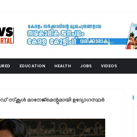
URED
EDUCATION
HEALTH
JOBS
VIDEOS
 സ്‌കൂൾ മാനേജ്മെന്റുമായി ഉദ്യോഗസ്ഥർ