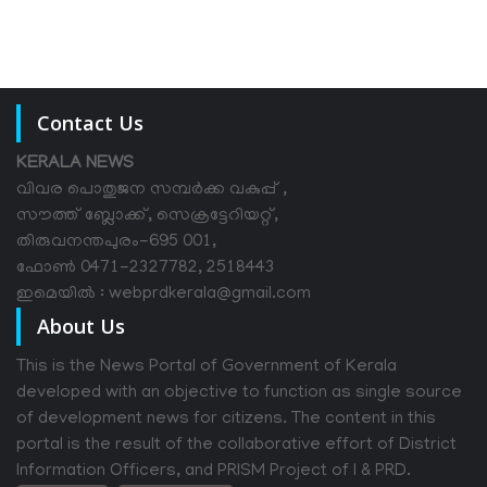
Contact Us
KERALA NEWS
വിവര പൊതുജന സമ്പര്‍ക്ക വകുപ്പ് ,
സൗത്ത് ബ്ലോക്ക്, സെക്രട്ടേറിയറ്റ്,
തിരുവനന്തപുരം-695 001,
ഫോൺ 0471-2327782, 2518443
ഇമെയിൽ : webprdkerala@gmail.com
About Us
This is the News Portal of Government of Kerala
developed with an objective to function as single source
of development news for citizens. The content in this
portal is the result of the collaborative effort of District
Information Officers, and PRISM Project of I & PRD.