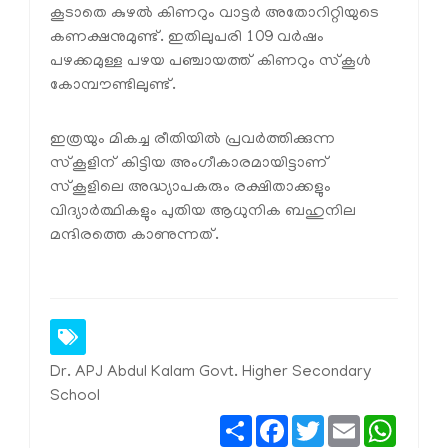
കൂടാതെ കുഴല്‍ കിണറും വാട്ടര്‍ അതോറിറ്റിയുടെ
കണക്ഷനുമുണ്ട്. ഇതിലുപരി 109 വര്‍ഷം
പഴക്കമുള്ള പഴയ പഞ്ചായത്ത് കിണറും സ്‌കൂള്‍
കോമ്പൗണ്ടിലുണ്ട്.
ഇത്രയും മികച്ച രീതിയില്‍ പ്രവര്‍ത്തിക്കുന്ന
സ്‌കൂളിന് കിട്ടിയ അംഗീകാരമായിട്ടാണ്
സ്‌കൂളിലെ അദ്ധ്യാപകരും രക്ഷിതാക്കളും
വിദ്യാര്‍ത്ഥികളും പുതിയ ആധുനിക ബഹുനില
മന്ദിരത്തെ കാണുന്നത്.
Dr. APJ Abdul Kalam Govt. Higher Secondary
School
Share
Facebook
Twitter
Email
Whats