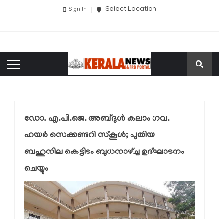
Select Location
Sign In
ഡോ. എ.പി.ജെ. അബ്ദുള്‍ കലാം ഗവ.
ഹയര്‍ സെക്കണ്ടറി സ്‌കൂള്‍; പുതിയ
ബഹുനില കെട്ടിടം ബുധനാഴ്ച്ച ഉദ്ഘാടനം
ചെയ്യും