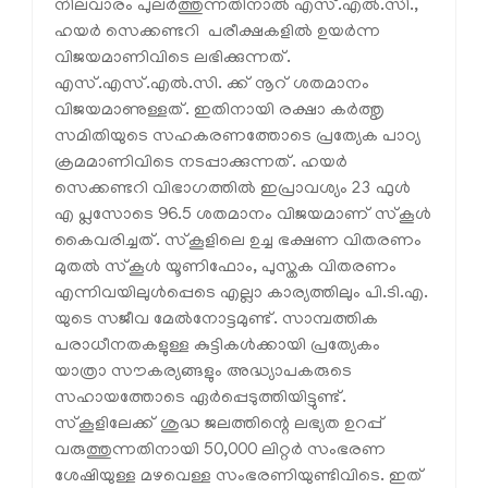
നിലവാരം പുലര്‍ത്തുന്നതിനാല്‍ എസ്.എല്‍.സി.,
ഹയര്‍ സെക്കണ്ടറി പരീക്ഷകളില്‍ ഉയര്‍ന്ന
വിജയമാണിവിടെ ലഭിക്കുന്നത്.
എസ്.എസ്.എല്‍.സി. ക്ക് നൂറ് ശതമാനം
വിജയമാണുള്ളത്. ഇതിനായി രക്ഷാ കര്‍ത്തൃ
സമിതിയുടെ സഹകരണത്തോടെ പ്രത്യേക പാഠ്യ
ക്രമമാണിവിടെ നടപ്പാക്കുന്നത്. ഹയര്‍
സെക്കണ്ടറി വിഭാഗത്തില്‍ ഇപ്രാവശ്യം 23 ഫുള്‍
എ പ്ലസോടെ 96.5 ശതമാനം വിജയമാണ് സ്‌കൂള്‍
കൈവരിച്ചത്. സ്‌കൂളിലെ ഉച്ച ഭക്ഷണ വിതരണം
മുതല്‍ സ്‌കൂള്‍ യൂണിഫോം, പുസ്തക വിതരണം
എന്നിവയിലുള്‍പ്പെടെ എല്ലാ കാര്യത്തിലും പി.ടി.എ.
യുടെ സജീവ മേല്‍നോട്ടമുണ്ട്. സാമ്പത്തിക
പരാധീനതകളുള്ള കുട്ടികള്‍ക്കായി പ്രത്യേകം
യാത്രാ സൗകര്യങ്ങളും അദ്ധ്യാപകരുടെ
സഹായത്തോടെ ഏര്‍പ്പെടുത്തിയിട്ടുണ്ട്.
സ്‌കൂളിലേക്ക് ശുദ്ധ ജലത്തിന്റെ ലഭ്യത ഉറപ്പ്
വരുത്തുന്നതിനായി 50,000 ലിറ്റര്‍ സംഭരണ
ശേഷിയുള്ള മഴവെള്ള സംഭരണിയുണ്ടിവിടെ. ഇത്