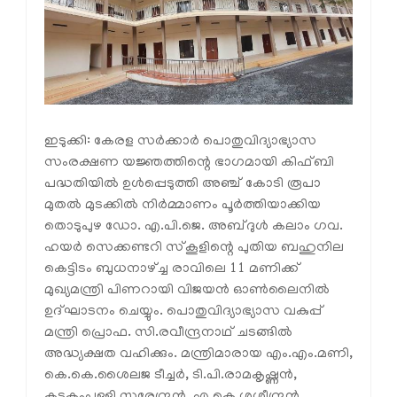
ഇടുക്കി: കേരള സര്‍ക്കാര്‍ പൊതുവിദ്യാഭ്യാസ
സംരക്ഷണ യജ്ഞത്തിന്റെ ഭാഗമായി കിഫ്ബി
പദ്ധതിയില്‍ ഉള്‍പ്പെടുത്തി അഞ്ച് കോടി രൂപാ
മുതല്‍ മുടക്കില്‍ നിര്‍മ്മാണം പൂര്‍ത്തിയാക്കിയ
തൊടുപുഴ ഡോ. എ.പി.ജെ. അബ്ദുള്‍ കലാം ഗവ.
ഹയര്‍ സെക്കണ്ടറി സ്‌കൂളിന്റെ പുതിയ ബഹുനില
കെട്ടിടം ബുധനാഴ്ച്ച രാവിലെ 11 മണിക്ക്
മുഖ്യമന്ത്രി പിണറായി വിജയന്‍ ഓണ്‍ലൈനില്‍
ഉദ്ഘാടനം ചെയ്യും. പൊതുവിദ്യാഭ്യാസ വകുപ്പ്
മന്ത്രി പ്രൊഫ. സി.രവീന്ദ്രനാഥ് ചടങ്ങില്‍
അദ്ധ്യക്ഷത വഹിക്കും. മന്ത്രിമാരായ എം.എം.മണി,
കെ.കെ.ശൈലജ ടീച്ചര്‍, ടി.പി.രാമകൃഷ്ണന്‍,
കടകംപള്ളി സുരേന്ദ്രന്‍, എ.കെ.ശശീന്ദ്രന്‍