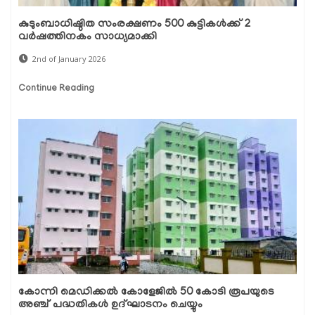
കുടുംബാധിഷ്ഠിത സംരക്ഷണം 500 കുട്ടികൾക്ക് 2
വർഷത്തിനകം സാധ്യമാക്കി
2nd of January 2026
Continue Reading
കോന്നി മെഡിക്കൽ കോളേജിൽ 50 കോടി രൂപയുടെ
അഞ്ച് പദ്ധതികൾ ഉദ്ഘാടനം ചെയ്യും