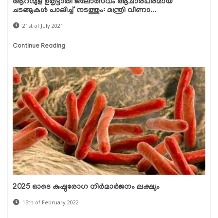
ആറന്മുള ഉതൃട്ടാതി ജലോത്സവം ആചാരപരമായ
ചടങ്ങുകള്‍ പാലിച്ച് നടത്തും: മന്ത്രി വീണാ...
21st of July 2021
Continue Reading
2025 ഓടെ കുഷ്ഠരോഗ നിര്‍മാര്‍ജനം ലക്ഷ്യം
15th of February 2022