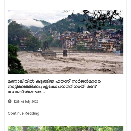
മണാലിയിൽ കുടുങ്ങിയ ഹൗസ് സർജൻമാരെ
നാട്ടിലെത്തിക്കും; ഏകോപനത്തിനായി രണ്ട്
ഡോക്ടർമാരെ...
12th of July 2023
Continue Reading