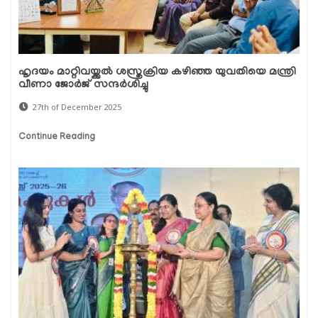
ഹൃദയം മാറ്റിവയ്ക്കൽ ശസ്ത്രക്രിയ കഴിഞ്ഞ യുവതിയെ മന്ത്രി
വീണാ ജോർജ് സന്ദർശിച്ചു
27th of December 2025
Continue Reading