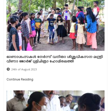
ഓണാശംസകൾ നേർന്ന് വനിതാ ശിശുവികസന മന്ത്രി
വീണാ ജോർജ് ശ്രീചിത്രാ ഹോമിലെത്തി
24th of August 2023
Continue Reading