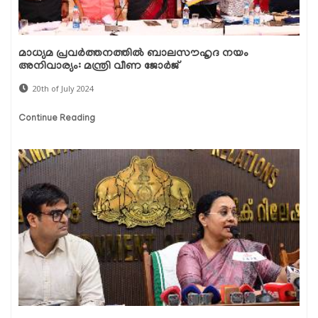
മാധ്യമ പ്രവർത്തനത്തിൽ ബാലസൗഹൃദ നയം
അനിവാര്യം: മന്ത്രി വീണ ജോർജ്
20th of July 2024
Continue Reading