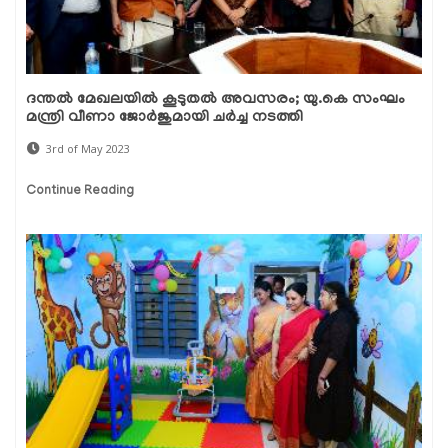
ദന്തൽ മേഖലയിൽ കൂടുതൽ അവസരം; യു.കെ സംഘം
മന്ത്രി വീണാ ജോർജുമായി ചർച്ച നടത്തി
3rd of May 2023
Continue Reading