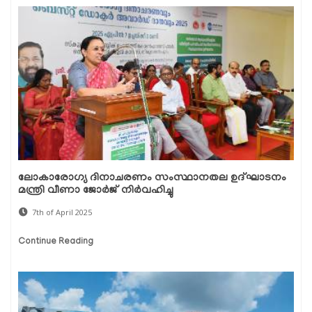
ലോകാരോഗ്യ ദിനാചരണം സംസ്ഥാനതല ഉദ്‌ഘാടനം
മന്ത്രി വീണാ ജോർജ് നിർവഹിച്ചു
7th of April 2025
Continue Reading