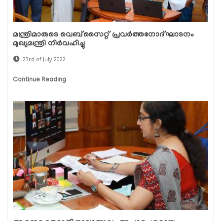
മന്ത്രിമാരുടെ വെബ്‌സൈറ്റ് പ്രവര്‍ത്തനോദ്ഘാടനം
മുഖ്യമന്ത്രി നിര്‍വഹിച്ചു
23rd of July 2022
Continue Reading