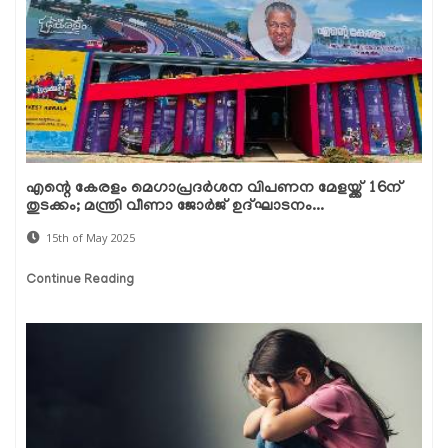
എന്റെ കേരളം മെഗാപ്രദർശന വിപണന മേളയ്ക്ക് 16ന്
തുടക്കം; മന്ത്രി വീണാ ജോർജ് ഉദ്ഘാടനം...
15th of May 2025
Continue Reading