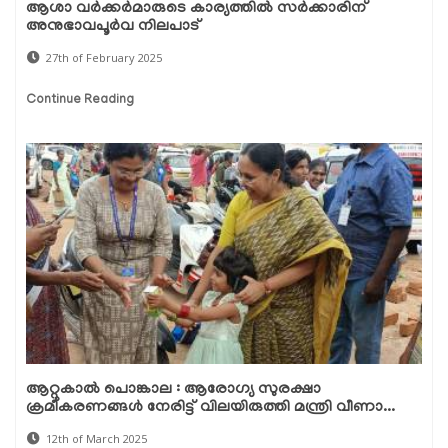
ആശാ വർക്കർമാരുടെ കാര്യത്തിൽ സർക്കാരിന്
അനുഭാവപൂർവ നിലപാട്
27th of February 2025
Continue Reading
ആറ്റുകാൽ പൊങ്കാല : ആരോഗ്യ സുരക്ഷാ
ക്രമീകരണങ്ങൾ നേരിട്ട് വിലയിരുത്തി മന്ത്രി വീണാ...
12th of March 2025