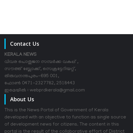
Contact Us
KERALA NEWS
വിവര പൊതുജന സമ്പര്‍ക്ക വകുപ്പ് ,
സൗത്ത് ബ്ലോക്ക്, സെക്രട്ടേറിയറ്റ്,
തിരുവനന്തപുരം-695 001,
ഫോൺ 0471-2327782, 2518443
ഇമെയിൽ : webprdkerala@gmail.com
About Us
This is the News Portal of Government of Kerala
developed with an objective to function as single source
of development news for citizens. The content in this
portal is the result of the collaborative effort of District