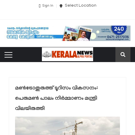
Select Location
Sign In
മൺട്രോതുരുത്ത് ടൂറിസം വികസനം:
പെരുമൺ പാലം നിർമ്മാണം മന്ത്രി
വിലയിരുത്തി