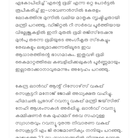
ഏകോപിപ്പിച്ച് 'എന്റെ ഭൂമി' എന്ന ഒറ്റ പോർട്ടൽ
രൂപീകരിച്ച് ഇ-ഗവേണൻസിൽ കേരളം
ലോകത്തിനു മുന്നിൽ വലിയ മാതൃക സൃഷ്ടിച്ചതായി
മന്ത്രി പറഞ്ഞു. ഡിജിറ്റൽ റീ സർവെ പൂർത്തിയായ
വില്ലേജുകളിൽ ഇനി മുതൽ ഭൂമി രജിസ്‌ട്രേഷനു
മുൻപു തന്നെ ഭൂമിയുടെ അംഗീകൃത സ്‌കെച്ചും
രേഖകളും ലഭ്യമാക്കുന്നതിലൂടെ ഇവ
ആധാരത്തിന്റെ ഭാഗമാകും. ഇതുവഴി ഭൂമി
കൈമാറ്റത്തിലെ കബളിപ്പിക്കലുകൾ പൂർണ്ണമായും
ഇല്ലാതാക്കാനാവുമെന്നും അദ്ദേഹം പറഞ്ഞു.
കേന്ദ്ര ലാൻഡ് ആന്റ് റിസോഴ്‌സ് വകുപ്പ്
സെക്രട്ടറി മനോജ് ജോഷി അധ്യക്ഷത വഹിച്ചു.
ഹിമാചൽ പ്രദേശ് റവന്യൂ വകുപ്പ് മന്ത്രി ജയ്‌സിങ്
നേഹി ആശംസകൾ അർപ്പിച്ചു. ലാൻഡ് റവന്യൂ
കമ്മിഷണർ കെ മുഹമ്മദ് വൈ സഫറുള്ള
സ്വാഗതവും റവന്യൂ ദുരന്ത നിവാരണ വകുപ്പ്
സെക്രട്ടറി എം ജി രാജമാണിക്യം നന്ദിയും പറഞ്ഞു.