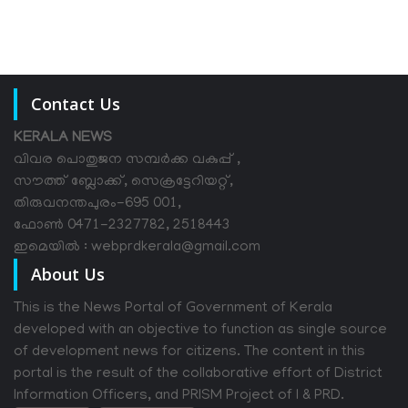
Contact Us
KERALA NEWS
വിവര പൊതുജന സമ്പര്‍ക്ക വകുപ്പ് ,
സൗത്ത് ബ്ലോക്ക്, സെക്രട്ടേറിയറ്റ്,
തിരുവനന്തപുരം-695 001,
ഫോൺ 0471-2327782, 2518443
ഇമെയിൽ : webprdkerala@gmail.com
About Us
This is the News Portal of Government of Kerala
developed with an objective to function as single source
of development news for citizens. The content in this
portal is the result of the collaborative effort of District
Information Officers, and PRISM Project of I & PRD.