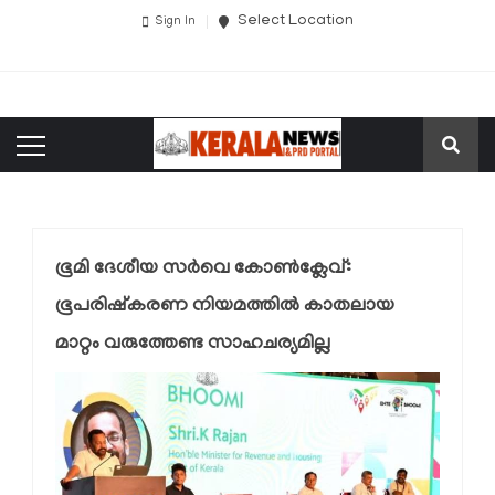
Select Location
Sign In
ഭൂമി ദേശീയ സർവെ കോൺക്ലേവ്:
ഭൂപരിഷ്‌കരണ നിയമത്തിൽ കാതലായ
മാറ്റം വരുത്തേണ്ട സാഹചര്യമില്ല