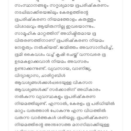
സംസ്ഥാനങ്ങളും സദൃശ്യമായ ഭൂപരിഷ്‌കരണം
നടപ്പിലാക്കിയെങ്കിലും കേരളത്തിന്റെ
ഭൂപരിഷ്‌കരണ നിയമത്തോളം കരുത്തും
വിശാലവും ആയിരുന്നില്ല ഇവയൊന്നും.
സാമൂഹിക മാറ്റത്തിന് അധിഷ്ടിതമായ ഭൂ
വിതരണത്തിനാണ് ഭൂപരിഷ്‌കരണ നിയമം
നേതൃത്വം നൽകിയത്. ജന്മിത്തം അവസാനിപ്പിച്ച്,
ഭൂമി കൈവശം വച്ച് കൃഷി ചെയ്ത് വന്നവരെ ഭൂ
ഉടമകളാക്കുവാൻ നിയമം അവസരം
ഉണ്ടാക്കുന്നുണ്ട്. വ്യവസായ, വാണിജ്യ,
വിദ്യാഭ്യാസ, ചാരിറ്റബിൾ
ആവശ്യങ്ങൾക്കുൾപ്പടെയുള്ള വികസന
ആവശ്യങ്ങൾക്ക് സർക്കാരിന് അധികാരം
നൽകുന്ന വ്യവസ്ഥകളും ഭൂപരിഷ്‌കരണ
നിയമത്തിലുണ്ട്. എന്നാൽ, കേരളം ഭൂ പരിധിയിൽ
മാറ്റം വരുത്താൻ പോകുന്നു എന്ന വിധത്തിൽ
വരുന്ന വാർത്തകൾ ശരിയല്ല. ഭൂപരിഷ്‌കരണ
നിയമത്തിന്റെ അന്തഃസത്ത മനസിലാക്കിയുള്ള