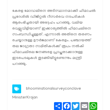
കേരള മോഡലിനെ അടിസ്ഥാനമാക്കി ഹിമാചൽ
പ്രദേശിൽ ഡിജിറ്റൽ റീസർവെ നടപടികൾ
ആരംഭിച്ചതായി അദ്ദേഹം പറഞ്ഞു. വലിയ
വെല്ലുവിളിയാണ് ഇക്കാര്യത്തിൽ ഹിമാചലിനെ
സംബന്ധിച്ചുള്ളത്. എന്നാൽ അതിനെ തരണം
ചെയ്യാനുള്ള ഊർജമാണ് കേരളം. പഞ്ചായത്ത്
തല ജാഗ്രതാ സമിതികൾക്ക് രൂപം നൽകി
ഹിമാചലിലെ ജനങ്ങളെ പ്രാപ്തരാക്കാനുള്ള
ഇടപെടലുകൾ തുടങ്ങിയിട്ടുണ്ടെന്നും മന്ത്രി
പറഞ്ഞു.
bhoominationalsurveyconclave
MinisterKrajan
Share
Facebook
Twitter
Email
Whats