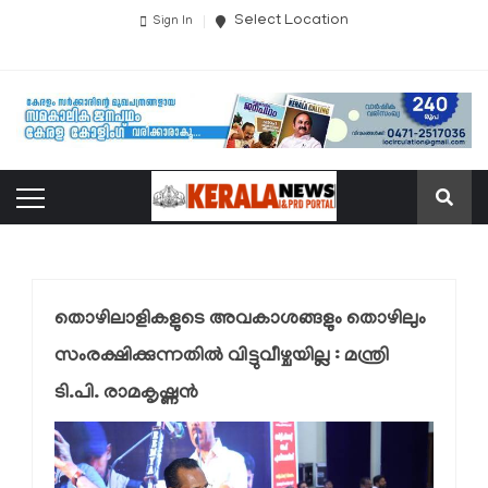
Select Location
Sign In
തൊഴിലാളികളുടെ അവകാശങ്ങളും തൊഴിലും
സംരക്ഷിക്കുന്നതില്‍ വിട്ടുവീഴ്ചയില്ല : മന്ത്രി
ടി.പി. രാമകൃഷ്ണന്‍