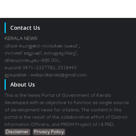
Contact Us
KERALA NEWS
വിവര പൊതുജന സമ്പര്‍ക്ക വകുപ്പ് ,
സൗത്ത് ബ്ലോക്ക്, സെക്രട്ടേറിയറ്റ്,
തിരുവനന്തപുരം-695 001,
ഫോൺ 0471-2327782, 2518443
ഇമെയിൽ : webprdkerala@gmail.com
About Us
This is the News Portal of Government of Kerala
developed with an objective to function as single source
of development news for citizens. The content in this
portal is the result of the collaborative effort of District
Information Officers, and PRISM Project of I & PRD.
Disclaimer
Privacy Policy