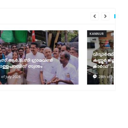
KANNUR
KAN
വിദ്യാർത്ഥികളുടെ സുരക്ഷ ഉറപ്പാക്കാൻ
ആ
കണ്ണൂർ ജില്ലയിൽ 'സ്നേഹിത പോക്കറ്റ്
ര
കാർഡ്'...
റ
28th of July 2026