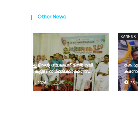
Other News
KANNUR
; ഭൂമി
കെ.എസ്.ആർ.ടി.സി ഗ്രാമവണ്ടി
്ന്...
കുന്നോത്തുപറമ്പിന് സ്വന്തം
28th of July 2026