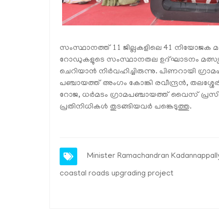
സംസ്ഥാനത്ത് 11 ജില്ലകളിലെ 41 നിയോജക മ
റോഡുകളുടെ സംസ്ഥാനതല ഉദ്ഘാടനം മത്സ്യബന
ചെറിയാൻ നിർവഹിച്ചിരുന്നു. പിണറായി ഗ്രാമപ
പഞ്ചായത്ത് അംഗം കോങ്കി രവീന്ദ്രൻ, തലശ്ശേ
റോജ, ധർമടം ഗ്രാമപഞ്ചായത്ത് വൈസ് പ്രസിഡന്റ
പ്രതിനിധികൾ തുടങ്ങിയവർ പങ്കെടുത്തു.
Minister Ramachandran Kadannappall
coastal roads upgrading project