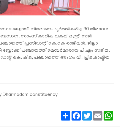
ണ്ഡലങ്ങളായി നിർമാണം പൂർത്തികരിച്ച 90 തീരദേശ
്ധന, സാംസ്‌കാരിക വകുപ്പ് മന്ത്രി സജി
ഞ്ചായത്ത് പ്രസിഡന്റ് കെ.കെ രാജീവൻ, ജില്ലാ
രി ബ്ലോക്ക് പഞ്ചായത്ത് മെമ്പർമാരായ പി.എം സജിത,
് കെ. ഷീജ, പഞ്ചായത്ത്‌ അംഗം വി. പ്രീജ,രാഷ്ട്രീയ
y
Dharmadam constituency
Share
Facebook
Twitter
Email
WhatsAp