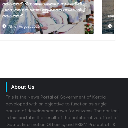
മത്സ്യത്തൊഴിലാളി ജാഗ്രത നിർദേശം
ക
7th of August 2026
About Us
This is the News Portal of Government of Kerala
developed with an objective to function as single
source of development news for citizens. The content
in this portal is the result of the collaborative effort of
District Information Officers, and PRISM Project of I &