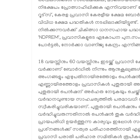
അവകാശങ്ങള്‍ സംരക്ഷിക്കുക, മടങ്ങിയെത്തി
നിക്ഷേപം പ്രോത്സാഹിപ്പിക്കുക എന്നിവയാണ് നോര
റൂട്‌സ്, കേരള പ്രവാസി കേരളീയ ക്ഷേമ ബോര്‍ഡ
വിവിധ ക്ഷേമ പദ്ധതികള്‍ നടപ്പിലാക്കിയിട്ടുണ്ട
നില്‍ക്കുന്നവര്‍ക്ക് ചികിത്സാ ധനസഹായ പദ
'NDPREM', പ്രവാസികളുടെ ഏകോപന പുന.സംയ
പോര്‍ട്ടല്‍, നോര്‍ക്കാ വാണിജ്യ കേന്ദ്രം എന്
18 വയസ്സിനും 60 വയസ്സിനും ഇടയ്ക്ക് പ്രവാസി
വര്‍ക്കാണ് ബോര്‍ഡില്‍ നിന്നും ആനുകൂല്യങ്ങള്
അംഗങ്ങളും എഴുപതിനായിരത്തോളം പെന്‍ഷന്‍
എണ്ണായിരത്തോളം പ്രവാസികള്‍ പുതുതായി അംഗ
പുതുതായി പെന്‍ഷന് അര്‍ഹത നേടുകയും ചെയ്തിട്ട
വര്‍ദ്ധനവുണ്ടായ സാഹചര്യത്തില്‍ പരമാവധി വ
സ്വീകരിച്ചുവരികയാണ്. പുതുതായി പെന്‍ഷനും 
വര്‍ദ്ധിച്ചുവരുന്നതിനാല്‍ പെന്‍ഷന്‍ തുക വര്‍ദ്
പ്രായപരിധി ഉയര്‍ത്തുന്ന കാര്യവും ഇപ്പോള്‍ 
പ്രശ്‌നങ്ങള്‍ക്ക് സത്വര പരിഹാരത്തിനായി എല്ലാ
പ്രവാസി പരാതി പരിഹാര സമിതികള്‍ രൂപീകരിച്