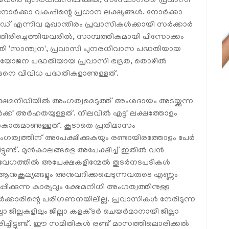
യവരെ പുനരധിവസിപ്പിക്കുക, സംസ്ഥാനത്ത് പ്രവാസി
്‍ക്കാ വകുപ്പിന്റെ പ്രധാന ലക്ഷ്യങ്ങള്‍. നോര്‍ക്കാ
് എന്നിവ മുഖാന്തിരം പ്രവാസികള്‍ക്കായി സര്‍ക്കാര്‍
്. തിരിച്ചെത്തിയവരില്‍, സാമ്പത്തികമായി പിന്നോക്കം
്ധതി 'സാന്ത്വന', പ്രവാസി പുനരധിവാസ പദ്ധതിയായ
ോജന പദ്ധതിയായ പ്രവാസി ഭദ്രത, തൊഴില്‍
നിങ്ങനെ വിവിധ പദ്ധതികളാണുള്ളത്.
 ക്ഷേമനിധിയില്‍ അംഗത്വമെടുത്ത് അംശദായം അടയ്ക്കുന്ന
‍ക്ക് അര്‍ഹതയുള്ളത്. നിലവില്‍ എട്ട് ലക്ഷത്തോളം
കാരുമാണുള്ളത്. കൂടാതെ പ്രതിമാസം
ത്വത്തിന് അപേക്ഷിക്കുകയും രണ്ടായിരത്തോളം പേര്‍
ുണ്ട്. മുന്‍കാലങ്ങളെ അപേക്ഷിച്ച് ഇതില്‍ വന്‍
േഗത്തില്‍ അപേക്ഷകളിന്മേല്‍ തുടര്‍നടപടികള്‍
ആനുകൂല്യങ്ങളും അനുവദിക്കപ്പെടുന്നവരുടെ എണ്ണം
ധിപ്പിക്കുന്ന കാര്യവും ക്ഷേമനിധി അംഗത്വത്തിനുള്ള
സര്‍ക്കാരിന്റെ പരിഗണനയിലില്ല. പ്രവാസികള്‍ നേരിടുന്ന
 ജില്ലകളിലും ജില്ലാ കളക്ടര്‍ ചെയര്‍മാനായി ജില്ലാ
ചിട്ടുണ്ട്. ഈ സമിതികള്‍ രണ്ട് മാസത്തിലൊരിക്കല്‍