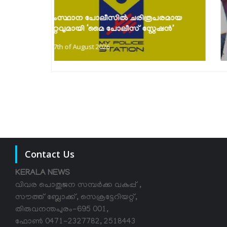
കൈത്തറി ദിനാഘോഷങ്ങൾ സംഘടിപ്പിച്ചു;
പരമായ
പരമ്പരാഗത നെയ്ത്തുകാരെ സംരക്ഷിച്ച്
േഷൻ’
കൈത്തറി...
7th of August 2026
Contact Us
KERALA NEWS
വിവര പൊതുജന സമ്പര്‍ക്ക വകുപ്പ് ,
സൗത്ത് ബ്ലോക്ക്, സെക്രട്ടേറിയറ്റ്,
തിരുവനന്തപുരം-695 001,
ഫോൺ 0471-2327782, 2518443