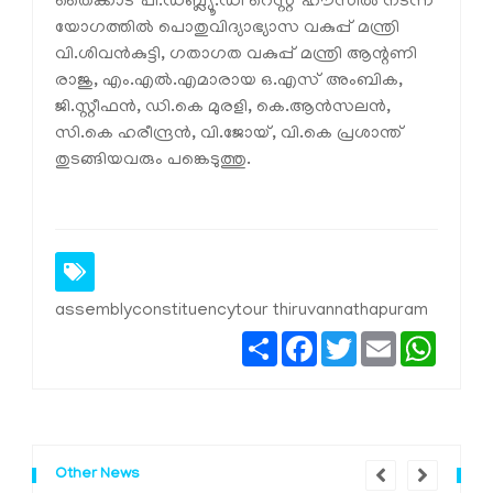
തൈക്കാട് പി.ഡബ്ല്യൂ.ഡി റെസ്റ്റ് ഹൗസില്‍ നടന്ന
യോഗത്തില്‍ പൊതുവിദ്യാഭ്യാസ വകുപ്പ് മന്ത്രി
വി.ശിവന്‍കുട്ടി, ഗതാഗത വകുപ്പ് മന്ത്രി ആന്റണി
രാജു, എം.എല്‍.എമാരായ ഒ.എസ് അംബിക,
ജി.സ്റ്റീഫന്‍, ഡി.കെ മുരളി, കെ.ആന്‍സലന്‍,
സി.കെ ഹരീന്ദ്രന്‍, വി.ജോയ്, വി.കെ പ്രശാന്ത്
തുടങ്ങിയവരും പങ്കെടുത്തു.
assemblyconstituencytour thiruvannathapuram
Share
Facebook
Twitter
Email
Whats
Other News