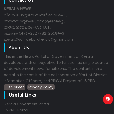
KERALA NEWS
വിവര പൊതുജന സമ്പര്‍ക്ക വകുപ്പ് ,
സൗത്ത് ബ്ലോക്ക്, സെക്രട്ടേറിയറ്റ്,
തിരുവനന്തപുരം-695 001,
ഫോൺ 0471-2327782, 2518443
ഇമെയിൽ : webprdkerala@gmail.com
About Us
This is the News Portal of Government of Kerala
developed with an objective to function as single source
of development news for citizens. The content in this
portal is the result of the collaborative effort of District
Information Officers, and PRISM Project of I & PRD.
Disclaimer
Privacy Policy
Useful Links
Kerala Goverment Portal
I & PRD Portal