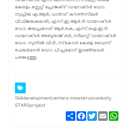
ഡയറക്ടർ എസ്.ഷാനവാസ്, സമഗ്ര ശിക്ഷ
കേരളം സ്റ്റേറ്റ് പ്രോജക്ട് ഡയറക്ടർ ഡോ.
സുപ്രിയ എ.ആർ, വാർഡ് കൗൺസിലർ
വി.വിജയകുമാരി, എസ്.ഇ.ആർ.ടി ഡയറക്ടർ
ഡോ. ജയപ്രകാശ് ആർ.കെ, എസ്.ഐ.ഇ.ടി
ഡയറക്ടർ അബുരാജ് ബി, സീമാറ്റ് ഡയറക്ടർ
ഡോ. സുനിൽ വി.ടി, സ്‌കോൾ കേരള വൈസ്
ചെയർമാൻ ഡോ. പി.പ്രമോദ് തുടങ്ങിയവർ
പങ്കെടുത്തു.
Skilldevelopmentcenters ministervsivankutty
STARSproject
Share
Facebook
Twitter
Email
Whats