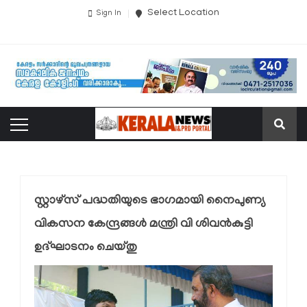
Select Location
Sign In
സ്റ്റാഴ്‌സ് പദ്ധതിയുടെ ഭാഗമായി നൈപുണ്യ
വികസന കേന്ദ്രങ്ങൾ മന്ത്രി വി ശിവൻകുട്ടി
ഉദ്‌ഘാടനം ചെയ്തു