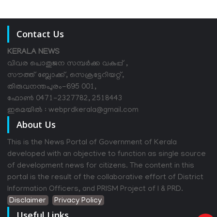
Contact Us
KERALA NEWS
വിവര പൊതുജന സമ്പര്‍ക്ക വകുപ്പ് ,
സൗത്ത് ബ്ലോക്ക്, സെക്രട്ടേറിയറ്റ്,
തിരുവനന്തപുരം-695 001,
ഫോൺ 0471-2327782, 2518443
ഇമെയിൽ : webprdkerala@gmail.com
About Us
This is the News Portal of Government of Kerala
developed with an objective to function as single source
of development news for citizens. The content in this
portal is the result of the collaborative effort of District
Information Officers, and PRISM Project of I & PRD.
Disclaimer
Privacy Policy
Useful Links