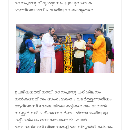
നൈപുണ്യ വിദ്യാഭ്യാസം പ്രാപ്യമാക്കുക
എന്നിവയാണ് പദ്ധതിയുടെ ലക്ഷ്യങ്ങൾ.
ഉപജീവനത്തിനായി നൈപുണ്യ പരിശീലനം
നൽകുന്നതിനും സംരംഭകത്വം വളർത്തുന്നതിനും
ആദിവാസി മേഖലയിലെ കുട്ടികൾക്കും ഓപ്പൺ
സ്‌കൂൾ വഴി പഠിക്കുന്നവർക്കും ഭിന്നശേഷിയുള്ള
കുട്ടികൾക്കും വൊക്കേഷണൽ ഹയർ
സെക്കൻഡറി വിഭാഗങ്ങളിലെ വിദ്യാർഥികൾക്കും