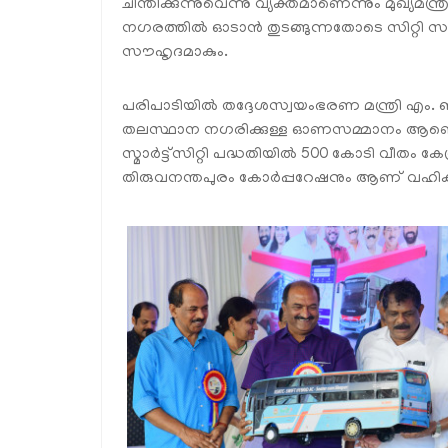
ചിന്തിക്കുന്നുവെന്നു വ്യക്തമാണെന്നും മുഖ്യ
നഗരത്തിൽ ഓടാൻ തുടങ്ങുന്നതോടെ സിറ്റി 
സൗഹൃദമാകും.
പരിപാടിയിൽ തദ്ദേശസ്വയംഭരണ മന്ത്രി എം.
തലസ്ഥാന നഗരിക്കുള്ള ഓണസമ്മാനം ആണെന്
സ്മാർട്ട്സിറ്റി പദ്ധതിയിൽ 500 കോടി വീതം ക
തിരുവനന്തപുരം കോർപ്പറേഷനും ആണ് വഹിക്കുന്ന