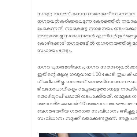
സമഗ്ര നഗരവികസന നയമാണ് സംസ്ഥാന സർക്കാ
നഗരവൽകരിക്കപ്പെടുന്ന കേരളത്തിൽ നവകേ
പോകുന്നത്. നവകേരള നഗരനയം നടപ്പാക്കാൻ ക
അന്താരാഷ്ട്ര സ്ഥാപനങ്ങൾ എന്നിവർ ഉൾപ്പെട്ട
കോഴിക്കോട് നഗരങ്ങളിൽ നഗരനയത്തിന്റ മാസ്
സഹായം തേടും.
നഗര പുനരുജ്ജീവനം, നഗര സൗന്ദര്യവൽക്കരണം
ഇതിന്റെ ആദ്യ ഗഡുവായ 100 കോടി രൂപ കിഫ്ബി
വിശദീകരിച്ചു. നഗരത്തിലെ അടിസ്ഥാനസൗകര
ജീവനോപാധികളും മെച്ചപ്പെടുത്താനുള്ള നടപടി
തൊഴിലുറപ്പ് പദ്ധതി നടപ്പാക്കിയത്. നമ്മ
ശരാശരിയെക്കാൾ 40 ശതമാനം താഴെയാണെന്ന് മുഖ്
വേഗതയേറിയ ഗതാഗത സംവിധാനം ഒഴിച്ചുക
സംവിധാനം നമുക്ക് ഒരുക്കേണ്ടതുണ്ട്. അതു 