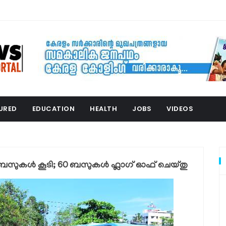
URED
EDUCATION
HEALTH
JOBS
VIDEOS
-ബസുകൾ കൂടി; 60 ബസുകൾ ഫ്ലാഗ് ഓഫ് ചെയ്തു