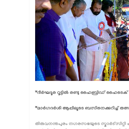
*ദീർഘദൂര റൂട്ടിൽ രണ്ടു ഹൈബ്രിഡ് ഹൈടെ
*മാർഗദർശി ആപ്പിലൂടെ ബസിനെക്കുറിച്ച് ത
തിരുവനന്തപുരം നഗരസഭയുടെ സ്മാർട്‌സിറ്റി പ