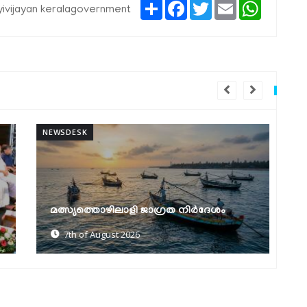
Share
Facebook
Twitter
Email
WhatsAp
yivijayan keralagovernment
NEWSDESK
NEW
മത്സ്യത്തൊഴിലാളി ജാഗ്രത നിർദേശം
ക
7th of August 2026