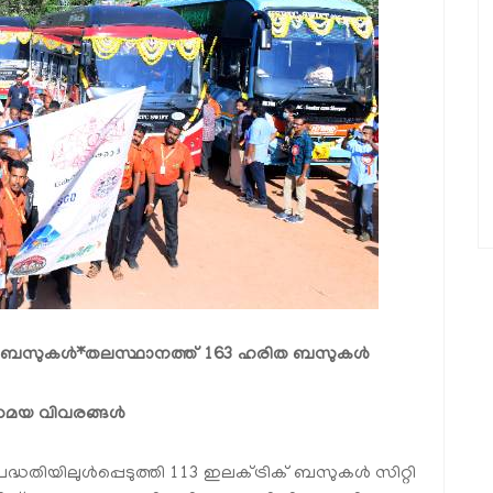
ക് ബസുകൾ
*തലസ്ഥാനത്ത് 163 ഹരിത ബസുകൾ
ത്സമയ വിവരങ്ങൾ
ദ്ധതിയിലുൾപ്പെടുത്തി 113 ഇലക്ട്രിക് ബസുകൾ സിറ്റി