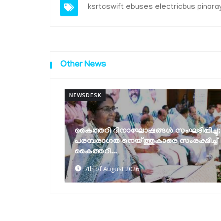
ksrtcswift ebuses electricbus pinara
Other News
NEWSDESK
കൈത്തറി ദിനാഘോഷങ്ങൾ സംഘടിപ്പിച്ചു;
പരമായ
പരമ്പരാഗത നെയ്ത്തുകാരെ സംരക്ഷിച്ച്
േഷൻ’
കൈത്തറി...
7th of August 2026