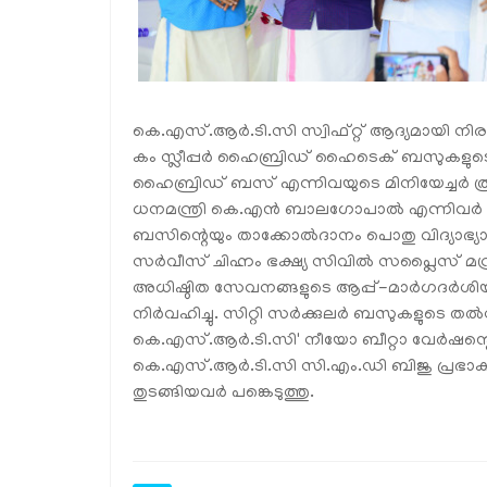
കെ.എസ്.ആർ.ടി.സി സ്വിഫ്റ്റ് ആദ്യമായി നിരത്
കം സ്ലീപ്പർ ഹൈബ്രിഡ് ഹൈടെക് ബസുകളുടെ ഫ്
ഹൈബ്രിഡ് ബസ് എന്നിവയുടെ മിനിയേച്ചർ രൂ
ധനമന്ത്രി കെ.എൻ ബാലഗോപാൽ എന്നിവർ ഏറ
ബസിന്റെയും താക്കോൽദാനം പൊതു വിദ്യാഭ്യാസ മ
സർവീസ് ചിഹ്നം ഭക്ഷ്യ സിവിൽ സപ്ലൈസ് മന
അധിഷ്ഠിത സേവനങ്ങളുടെ ആപ്പ്-മാർഗദർശിയുട
നിർവഹിച്ചു. സിറ്റി സർക്കുലർ ബസുകളുടെ 
കെ.എസ്.ആർ.ടി.സി' നീയോ ബീറ്റാ വേർഷന്റെ 
കെ.എസ്.ആർ.ടി.സി സി.എം.ഡി ബിജു പ്രഭാകർ
തുടങ്ങിയവർ പങ്കെടുത്തു.