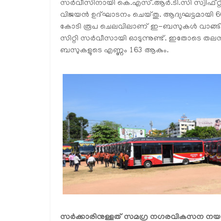
സർവീസിനായി കെ.എസ്.ആർ.ടി.സി സ്വിഫ്റ്റിന
വിജയൻ ഉദ്ഘാടനം ചെയ്തു. ആദ്യഘട്ടമായി 60 
കോടി രൂപ ചെലവിലാണ് ഇ-ബസുകൾ വാങ്ങിയ
സിറ്റി സർവീസായി ഓടുന്നുണ്ട്. ഇതോടെ 
ബസുകളുടെ എണ്ണം 163 ആകും.
സർക്കാരിനുള്ളത് സമഗ്ര നഗരവികസന നയം: മു