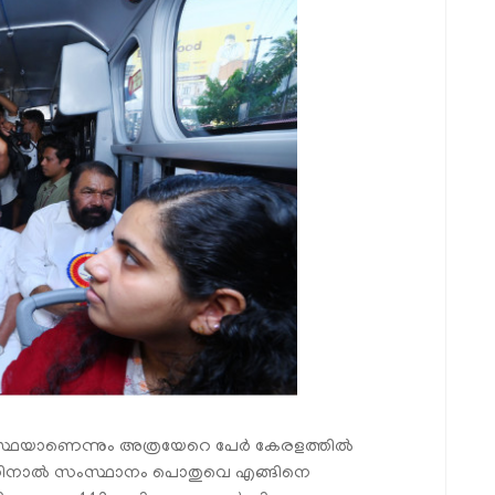
ത അവസ്ഥയാണെന്നും അത്രയേറെ പേർ കേരളത്തിൽ
തിനാൽ സംസ്ഥാനം പൊതുവെ എങ്ങിനെ