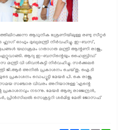
തിലിറക്കുന്ന ആധുനിക ശ്രേണിയിലുള്ള രണ്ടു സീറ്റർ
ലാഗ് ഓഫും മുഖ്യമന്ത്രി നിർവഹിച്ചു. ഇ-ബസ്,
പങ്ങൾ യഥാക്രമം ഗതാഗത മന്ത്രി ആന്റണി രാജു,
്റുവാങ്ങി. ആദ്യ ഇ-ബസിന്റെയും ഹൈബ്രിഡ്
ന്ത്രി വി ശിവൻകുട്ടി നിർവഹിച്ചു. സർക്കുലർ
്ത്രി ജി.ആർ അനിൽ പ്രകാശനം ചെയ്തു. ഐ.ടി
െ പ്രകാശനം ഡെപ്യൂട്ടി മേയർ പി. കെ രാജു
തൽസമയ സഞ്ചാര വിവരം അറിയാനുള്ള 'എന്റെ
പ്രകാശനവും നടന്നു. മേയർ ആര്യ രാജേന്ദ്രൻ,
, പ്രിൻസിപ്പൽ സെക്രട്ടറി ശർമിള മേരി ജോസഫ്