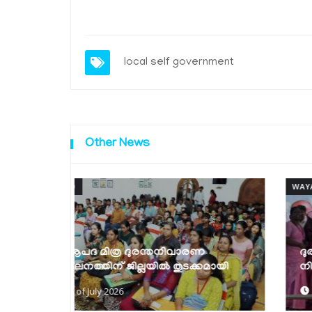
local self government
Other News
WAYANAD
ണ
ദുരന്തമുഖത്ത് വയനാട്ടുകാര്‍ ഒറ്റക്കെട്ടായി
കമായി
നിലകൊണ്ടു- എം.പി പ്രിയങ്ക ഗാന്ധി
27th of July 2026