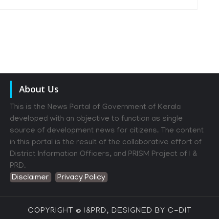
About Us
This is the News Portal of Government of Kerala
developed with an objective to function as single
source of development news for citizens. The content
in this portal is the result of the collaborative effort of
District Information Officers, and PRISM Project of I &
PRD.
Disclaimer
Privacy Policy
COPYRIGHT © I&PRD, DESIGNED BY C-DIT