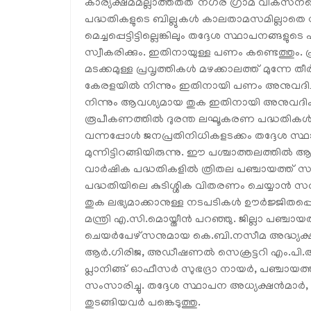
കാര്യക്ഷമമല്ലാത്തതത് നഗര ഗ്രാമ വികസനത്ത
പദ്ധതികളുടെ ബില്ലുകള്‍ കാലതാമസമില്ലാതെ 
മെച്ചപ്പെട്ടിട്ടില്ലെങ്കിലും തദ്ദേശ സ്ഥാപനങ്ങളു
സ്വീകരിക്കും. ഇതിനായുള്ള പണം കണ്ടെത്തും
മടക്കമുള്ള പ്രവൃത്തികള്‍ മഴക്കാലത്ത് മുന്നേ 
കേരളയില്‍ നിന്നും ഇതിനായി പണം അനുവദിച്ചിട്ടു
നിന്നും ആവശ്യമായ തുക ഇതിനായി അനുവദിക്കു
രൂപീകണത്തില്‍ ദുരന്ത ലഘൂകരണ പദ്ധതികള്‍ കൂട
വന്നപ്പോള്‍ ജനപ്രതിനിധികളടക്കം തദ്ദേശ സ്ഥാ
മുന്നിട്ടിറങ്ങിയിരുന്നു. ഈ പശ്ചാത്തലത്തില്‍
വാര്‍ഷിക പദ്ധതികളില്‍ ത്രിതല പഞ്ചായത്ത് 
പദ്ധതിയിലെ കുടിശ്ശിക വിതരണം ചെയ്യാന്‍ സര്‍ക്ക
തുക ലഭ്യമാക്കാനുള്ള നടപടികള്‍ ഊര്‍ജ്ജിതപ്പ
മന്ത്രി എ.സി.മൊയ്തീന്‍ പറഞ്ഞു. ജില്ലാ പഞ്ച
ചെയര്‍പേഴ്‌സനുമായ കെ.ബി.നസീമ അദ്ധ്യക്ഷത
ആര്‍.ഗിരിജ, അഡീഷണല്‍ സെക്രട്ടറി എം.പി.അജിത
പ്ലാനിങ്ങ് ഓഫീസര്‍ സുഭദ്രാ നായര്‍, പഞ്ചായത്ത
സംസാരിച്ചു. തദ്ദേശ സ്ഥാപന അധ്യക്ഷന്‍മാര്‍, സ
തുടങ്ങിയവര്‍ പങ്കെടുത്തു.