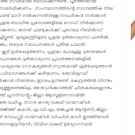
െ സാരമായി ബാധിക്കുന്നുണ്ട്. പൂര്‍ത്തിയായ
സമര്‍പ്പിക്കണം. സംസ്ഥാനത്തിന്റെ സാമ്പത്തിക നില
ടെ ഫണ്ട് മാറി നല്‍കുന്നതിനുള്ള നടപടികള്‍ സര്‍ക്കാര്‍
. പ്രളയ ബാധിത പ്രദേശങ്ങളിലെ റോഡ് നിര്‍മ്മാണ
തീര്‍ക്കണം. തനത് ഫണ്ടുകള്‍ക്ക് പുറെമെ റീബില്‍ഡ്
ണ്ട്. മുഖ്യമന്ത്രിയുടെ പ്രളയ ദുരിതാശ്വാസ ഫണ്ടില്‍
ം. തദ്ദേശ സ്ഥാപനങ്ങള്‍ പുതിയ പദ്ധതി
ി ഉള്‍പ്പെടുത്തണം. പ്രളയം പോലുള്ള ദുരന്തങ്ങള്‍
പനങ്ങള്‍ ദുരിതാശ്വാസ പ്രവര്‍ത്തനങ്ങളില്‍
 ആവശ്യമായ സൗകര്യങ്ങള്‍ സ്വന്തമായി ഏര്‍പ്പെടുത്താന്‍
സംവിധാനങ്ങള്‍ക്ക് കഴിയണം. തൊഴിലുറപ്പ്
ാര്‍ നിരന്തരം ഇടപെടുന്നുണ്ട്. കേന്ദ്രത്തില്‍ നിന്നും
െടുത്തുണ്ടെങ്കിലും അനുവദിക്കാത്തത് ഹിതകരമല്ലെന്നും
ായത്ത് പ്രസിഡന്റും ജില്ലാ ആസൂത്രണസമിതി
 വഹിച്ചു. നഗര കാര്യ വകുപ്പ് ഡയറക്ടര്‍
്ത് കുമാര്‍, എ.ഡി.എം തങ്കച്ചന്‍ ആന്റണി, ജില്ലാ
് ഡെപ്യൂട്ടി ഡയറക്ടര്‍ ഡിംപിള്‍ മാഗി തുടങ്ങിയവര്‍
െക്രട്ടറിമാര്‍, വിവിധ വകുപ്പ് ഉദ്യോഗസ്ഥര്‍