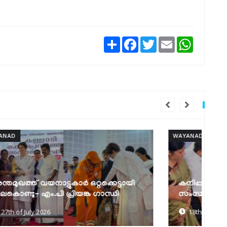
Share
Facebook
Twitter
Email
WhatsAp
WAYANAD
WA
കനിപ്പന്തൽ പദ്ധതിക്ക്
മ
സംസ്ഥാനതലത്തിൽ തുടക്കമായി
ന
18th of July 2026