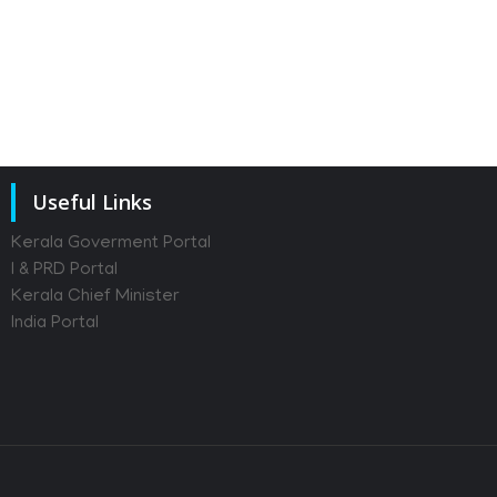
Useful Links
Kerala Goverment Portal
I & PRD Portal
Kerala Chief Minister
India Portal