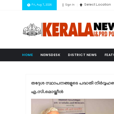
Select Location
Fri, Aug 7, 2026
Sign In
HOME
NEWSDESK
DISTRICT NEWS
FEAT
തദ്ദേശ സ്ഥാപനങ്ങളുടെ പദ്ധതി നിര്‍വ്വഹ
എ.സി.മൊയ്തീന്‍