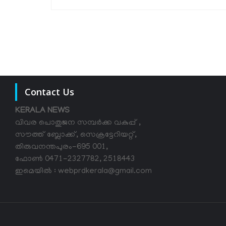
Contact Us
KERALA NEWS
വിവര പൊതുജന സമ്പര്‍ക്ക വകുപ്പ് ,
സൗത്ത് ബ്ലോക്ക്, സെക്രട്ടേറിയറ്റ്,
തിരുവനന്തപുരം-695 001,
ഫോൺ 0471-2327782, 2518443
ഇമെയിൽ : webprdkerala@gmail.com