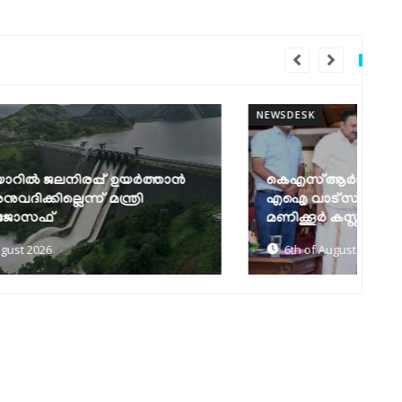
NEWSDESK
NEW
കെഎസ്ആർടിസിയിൽ ഡിജിറ്റൽ യുഗം:
ഊ
എഐ വാട്‌സ്ആപ്പ് ടിക്കറ്റിങ്, 24
ക
മണിക്കൂർ കസ്റ്റമർ കെയർ,...
അ
6th of August 2026