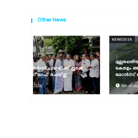
Other News
NEWSDESK
മുല്ലപ്പെരിയാറിൽ ജലനിരപ്പ് ഉയർത്താൻ
ുടക്കം:
കേരളം അനുവദിക്കില്ലെന്ന് മന്ത്രി
മോൻസ് ജോസഫ്
6th of August 2026