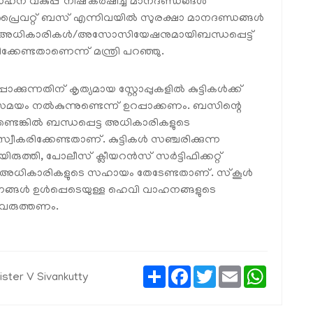
ാഹന വകുപ്പ് നിഷ്‌കർഷിച്ച മാനദണ്ഡങ്ങൾ
, പ്രൈവറ്റ് ബസ് എന്നിവയിൽ സുരക്ഷാ മാനദണ്ഡങ്ങൾ
ധപ്പെട്ട അധികാരികൾ/അസോസിയേഷനുമായിബന്ധപ്പെട്ട്
കേണ്ടതാണെന്ന് മന്ത്രി പറഞ്ഞു.
ക്കുന്നതിന് കൃത്യമായ സ്റ്റോപ്പുകളിൽ കുട്ടികൾക്ക്
മയം നൽകുന്നുണ്ടെന്ന് ഉറപ്പാക്കണം. ബസിന്റെ
നുണ്ടെങ്കിൽ ബന്ധപ്പെട്ട അധികാരികളുടെ
വീകരിക്കേണ്ടതാണ്. കുട്ടികൾ സഞ്ചരിക്കുന്ന
ുത്തി, പോലീസ് ക്ലീയറൻസ് സർട്ടിഫിക്കറ്റ്
േഷൻ അധികാരികളുടെ സഹായം തേടേണ്ടതാണ്. സ്‌കൂൾ
ഹനങ്ങൾ ഉൾപ്പെടെയുള്ള ഹെവി വാഹനങ്ങളുടെ
ു വരുത്തണം.
Share
Facebook
Twitter
Email
WhatsAp
ister V Sivankutty