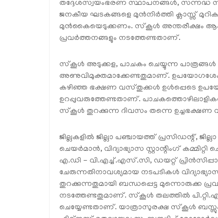
തദ്ദേശസ്വയംഭരണ സ്ഥാപനങ്ങൾ, സന്നദ്ധ സ
ജനകീയ ഘടകങ്ങളെ മുൻനിർത്തി ക്ലാസ്സ് മുറികളു
മുൻകൈയെടുക്കണം. സ്‌കൂൾ അന്തരീക്ഷം ആകർ
പ്രവർത്തനങ്ങളും നടത്തേണ്ടതാണ്.
സ്‌കൂൾ അടുക്കള, പാചകം ചെയ്യുന്ന പാത്രങ്ങ
അണുവിമുക്തമാക്കേണ്ടതുമാണ്. ഉപയോഗശേഷം സൂക
കഴിഞ്ഞ ഭക്ഷണ വസ്തുക്കൾ ഉൾപ്പെടെ ഉപയോഗി
ഉറപ്പുവരുത്തേണ്ടതാണ്. പാചകത്തൊഴിലാളിക
സ്‌കൂൾ തുറക്കുന്ന ദിവസം തന്നെ ഉച്ചഭക്ഷ
ജില്ലകളിൽ ജില്ലാ പഞ്ചായത്ത് പ്രസിഡന്റ്, ജ
ചെയർമാൻ, വിദ്യാഭ്യാസ സ്റ്റാന്റിംഗ് കമ്മി
എ.ഡി - വി.എച്ച്.എസ്.സി, ഡയറ്റ് പ്രിൻസിപ
ചേരുന്നതിനാവശ്യമായ നടപടികൾ വിദ്യാഭ്യ
തുറക്കുന്നതുമായി ബന്ധപ്പെട്ട മുന്നൊരുക്ക പ
നടത്തേണ്ടതുമാണ്. സ്‌കൂൾ തലത്തിൽ പി.റ്റ
ചെയ്യേണ്ടതാണ്. യാത്രാസുരക്ഷ സ്‌കൂൾ ബസ്സു