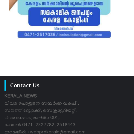
Contact Us
KERALA NEWS
വിവര പൊതുജന സമ്പര്‍ക്ക വകുപ്പ് ,
സൗത്ത് ബ്ലോക്ക്, സെക്രട്ടേറിയറ്റ്,
തിരുവനന്തപുരം-695 001,
ഫോൺ 0471-2327782, 2518443
ഇമെയിൽ : webprdkerala@gmail.com