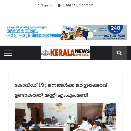
Select Location
Sign In
കോവിഡ് 19 ; ജനങ്ങള്‍ക്ക് ജാഗ്രതക്കുറവ്
ഉണ്ടാകരുത്: മന്ത്രി എം.എം.മണി