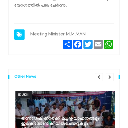
യോഗത്തില്‍ പങ്കു ചേര്‍ന്നു.
Meeting Minister M.M.MANI
Share
Facebook
Twitter
Email
Whats
Other News
IDUKKI
I
ഭിന്നശേഷിക്കാര്‍ക്ക് മുച്ചക്രവാഹനങ്ങളും
ഇലക്ട്രോണിക് വീല്‍ചെയറുകളും