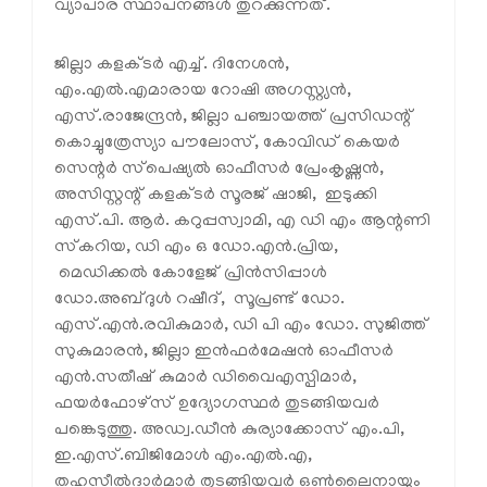
വ്യാപാര സ്ഥാപനങ്ങള്‍ തുറക്കുന്നത്.
ജില്ലാ കളക്ടര്‍ എച്ച്. ദിനേശന്‍,
എം.എല്‍.എമാരായ റോഷി അഗസ്റ്റ്യന്‍,
എസ്.രാജേന്ദ്രന്‍, ജില്ലാ പഞ്ചായത്ത് പ്രസിഡന്റ്
കൊച്ചുത്രേസ്യാ പൗലോസ്, കോവിഡ് കെയര്‍
സെന്റര്‍ സ്‌പെഷ്യല്‍ ഓഫീസര്‍ പ്രേംകൃഷ്ണന്‍,
അസിസ്റ്റന്റ് കളക്ടര്‍ സൂരജ് ഷാജി, ഇടുക്കി
എസ്.പി. ആര്‍. കറുപ്പസ്വാമി, എ ഡി എം ആന്റണി
സ്‌കറിയ, ഡി എം ഒ ഡോ.എന്‍.പ്രിയ,
മെഡിക്കല്‍ കോളേജ് പ്രിന്‍സിപ്പാള്‍
ഡോ.അബ്ദുള്‍ റഷീദ്, സൂപ്രണ്ട് ഡോ.
എസ്.എന്‍.രവികുമാര്‍, ഡി പി എം ഡോ. സുജിത്ത്
സുകുമാരന്‍, ജില്ലാ ഇന്‍ഫര്‍മേഷന്‍ ഓഫീസര്‍
എന്‍.സതീഷ് കുമാര്‍ ഡിവൈഎസ്പിമാര്‍,
ഫയര്‍ഫോഴ്‌സ് ഉദ്യോഗസ്ഥര്‍ തുടങ്ങിയവര്‍
പങ്കെടുത്തു. അഡ്വ.ഡീന്‍ കുര്യാക്കോസ് എം.പി,
ഇ.എസ്.ബിജിമോള്‍ എം.എല്‍.എ,
തഹസീല്‍ദാര്‍മാര്‍ തുടങ്ങിയവര്‍ ഒണ്‍ലൈനായും