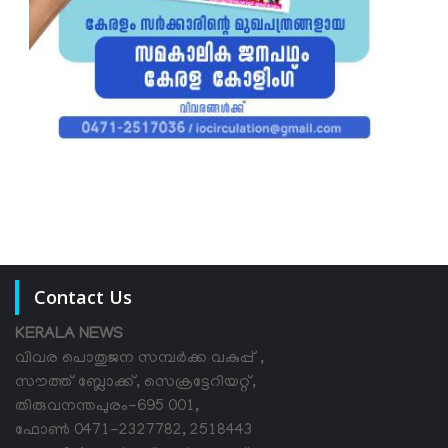
Contact Us
KERALA NEWS
വിവര പൊതുജന സമ്പര്‍ക്ക വകുപ്പ് ,
സൗത്ത് ബ്ലോക്ക്, സെക്രട്ടേറിയറ്റ്,
തിരുവനന്തപുരം-695 001,
ഫോൺ 0471-2327782, 2518443