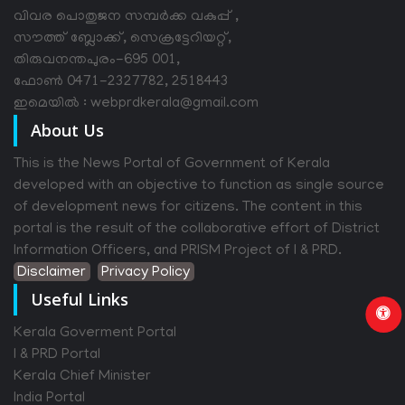
വിവര പൊതുജന സമ്പര്‍ക്ക വകുപ്പ് ,
സൗത്ത് ബ്ലോക്ക്, സെക്രട്ടേറിയറ്റ്,
തിരുവനന്തപുരം-695 001,
ഫോൺ 0471-2327782, 2518443
ഇമെയിൽ : webprdkerala@gmail.com
About Us
This is the News Portal of Government of Kerala
developed with an objective to function as single source
of development news for citizens. The content in this
portal is the result of the collaborative effort of District
Information Officers, and PRISM Project of I & PRD.
Disclaimer
Privacy Policy
Useful Links
Kerala Goverment Portal
I & PRD Portal
Kerala Chief Minister
India Portal