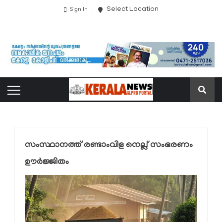
Select Location
Sign In
സംസ്ഥാനത്ത് രണ്ടാംവിള നെല്ല് സംഭരണം
ഊർജ്ജിതം