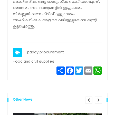
അംഗീകരിക്കപ്പെട്ട ഓദ്യോഗിക സംവിധാനമുണ്ട്.
അത്തരം സാഹചര്യങ്ങളിൽ ഇപ്രകാരം
നിർണ്ണയിക്കുന്ന കിഴിവ് എല്ലാവരും
അംഗീകരിക്കുക മാത്രമെ വഴിയുള്ളുവെന്നു മന്ത്രി
കൂട്ടിച്ചേർത്തു.
paddy procurement
Food and civil supplies
Share
Facebook
Twitter
Email
Whats
Other News