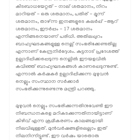
കീടബാധയേറ്റത് - നാല് ശതമാനം, നിറം
മാറിയത് - ഒരു ശതമാനം, പതിര് - മൂന്ന്
ശതമാനം, താഴ്ന്ന ഇനങ്ങളുടെ കലർപ്പ് -ആറ്
ശതമാനം, ഈർപ്പം - 17 ശതമാനം
എന്നിങ്ങനെയാണ് പരിധി. അതിലപ്പുറം
ബാഹ്യഘടകങ്ങളുള്ള നെല്ല് സംഭരിക്കേണ്ടതില്ല
എന്നാണ് കേന്ദ്രനിർദ്ദേശം. കുട്ടനാട് പ്രദേശത്ത്
ഉല്പാദിപ്പിക്കപ്പെടുന്ന നെല്ലിൽ ഈയളവിൽ
കവിഞ്ഞ് ബാഹ്യഘടകങ്ങൾ കാണപ്പെടുന്നുണ്ട്.
എന്നാൽ കർഷകർ ഉല്പാദിപ്പിക്കുന്ന മുഴുവൻ
നെല്ലും സംസ്ഥാന സർക്കാർ
സംഭരിക്കുന്നുണ്ടെന്നു മന്ത്രി പറഞ്ഞു.
മുഴുവൻ നെല്ലും സംഭരിക്കുന്നതിനുവേണ്ടി ഈ
നിബന്ധനകളെ മറികടക്കുന്നതിനായിട്ടാണ്
കിഴിവ് എന്ന ക്രമീകരണം കാലങ്ങളായി
നിലവിലുള്ളത്. മുൻവർഷങ്ങളിലെല്ലാം ഇത്
നിലനിന്നിട്ടുണ്ട്. ഈ വർഷം യാതൊരു