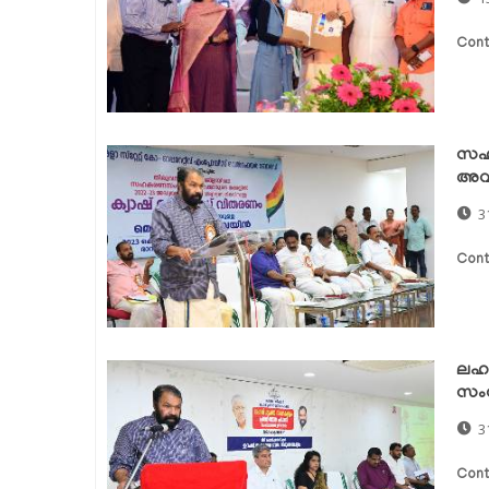
Cont
സഹക
അവാ
3
Cont
ലഹര
സംസ
3
Cont