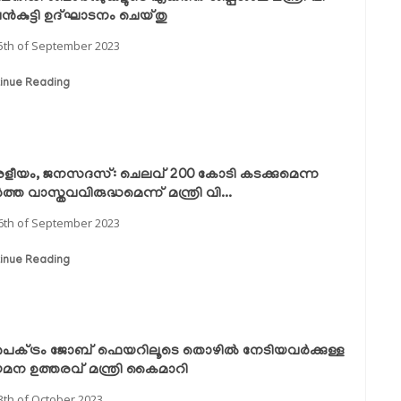
ൻകുട്ടി ഉദ്ഘാടനം ചെയ്തു
5th of September 2023
inue Reading
ളീയം, ജനസദസ്: ചെലവ് 200 കോടി കടക്കുമെന്ന
്ത വാസ്തവവിരുദ്ധമെന്ന് മന്ത്രി വി...
6th of September 2023
inue Reading
പെക്ട്രം ജോബ് ഫെയറിലൂടെ തൊഴിൽ നേടിയവർക്കുള്ള
മന ഉത്തരവ് മന്ത്രി കൈമാറി
3th of October 2023