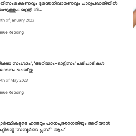
കൃതിസംരക്ഷണവും ദുരന്തനിവാരണവും പാഠ്യപദ്ധതിയിൽ
പെടുത്തും: മന്ത്രി വി...
4th of January 2023
inue Reading
രതീക്ഷാ സംഗമം', 'അറിയാം-ഓട്ടിസം' പരിപാടികൾ
ഘാടനം ചെയ്തു
7th of May 2023
inue Reading
്യാർത്ഥികളുടെ ഹാജറും പഠനപുരോഗതിയും അറിയാൻ
്റിന്റെ 'സമ്പൂർണ പ്ലസ് ' ആപ്