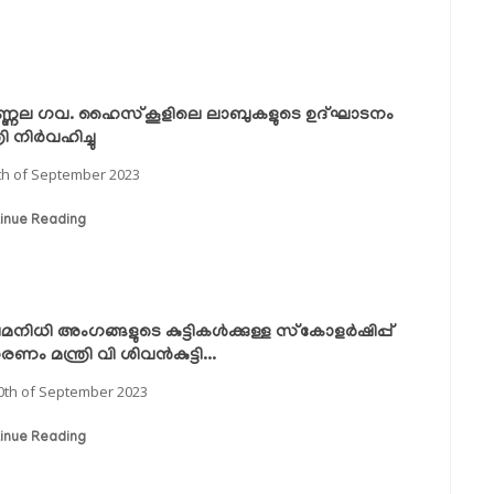
്ണല ഗവ. ഹൈസ്‌കൂളിലെ ലാബുകളുടെ ഉദ്ഘാടനം
്രി നിർവഹിച്ചു
th of September 2023
inue Reading
േമനിധി അംഗങ്ങളുടെ കുട്ടികൾക്കുള്ള സ്‌കോളർഷിപ്പ്
ണം മന്ത്രി വി ശിവൻകുട്ടി...
0th of September 2023
inue Reading