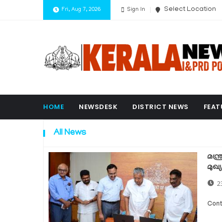
Select Location
Fri, Aug 7, 2026
Sign In
HOME
NEWSDESK
DISTRICT NEWS
FEAT
All News
മന്
മുഖ്യ
2
Cont