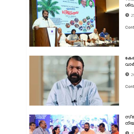
ശിവ
2
Cont
കേര
വാർത
2
Cont
സ്‌
നിയ
1