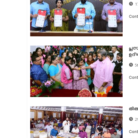
1
Cont
പ്ല
ഉദ്
5
Cont
തിര
2
Cont