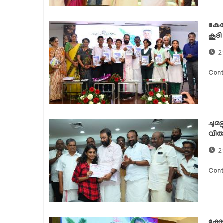
കേര
കൂട
2
Cont
ചുമ
വിതര
2
Cont
ക്ഷ