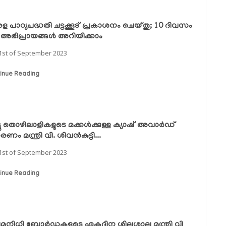
ള പാഠ്യപദ്ധതി ചട്ടക്കൂട് പ്രകാശനം ചെയ്തു; 10 ദിവസം
ി അഭിപ്രായങ്ങൾ അറിയിക്കാം
1st of September 2023
inue Reading
ട്ടു തൊഴിലാളികളുടെ മക്കൾക്കുള്ള ക്യാഷ് അവാർഡ്
ണം മന്ത്രി വി. ശിവൻകുട്ടി...
1st of September 2023
inue Reading
േമനിധി ബോർഡുകളുടെ ഏകദിന ശില്പശാല മന്ത്രി വി