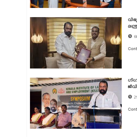
വിഭ്
മന്ത
6
Cont
ഗിഗ
ജീവ
2
Cont