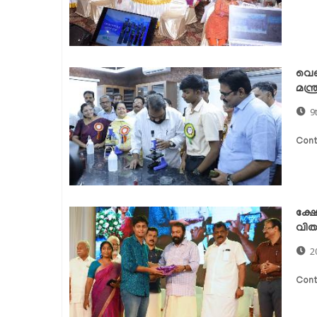
വെണ
മന്ത
9
Cont
ക്ഷ
വിതര
2
Cont