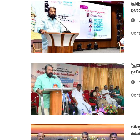
പ്ര
ഉൾപ്
1
Cont
'പ്
ഉദ്
1
Cont
വിദ
കൈറ