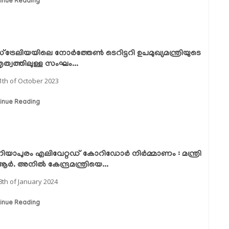
inue Reading
‌ട്രേലിയയിലെ നോർത്തേൺ ടെറിട്ടറി ഉപമുഖ്യമന്ത്രിയുടെ
ൃത്വത്തിലുള്ള സംഘം...
1th of October 2023
inue Reading
യാപുരം എലിവേറ്റഡ് കോറിഡോർ നിർമ്മാണം : മന്ത്രി
 ആർ. അനിൽ കേന്ദ്രമന്ത്രിയെ...
8th of January 2024
inue Reading