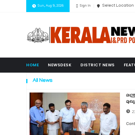
Select Location
Sun, Aug 9, 2026
Sign In
HOME
NEWSDESK
DISTRICT NEWS
FEAT
All News
മന്
മുഖ്യ
2
Cont