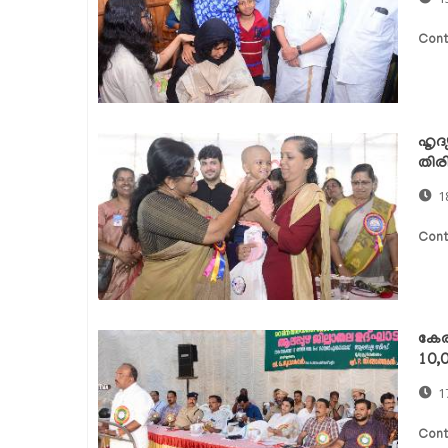
Cont
ഹൃദ്
തിര
1
Cont
കേര
10,0
1
Cont