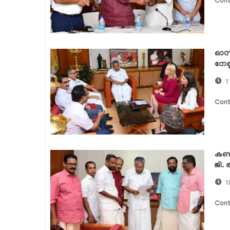
Cont
ഓസ്
നേത
1
Cont
കണി
ജി.
1
Cont