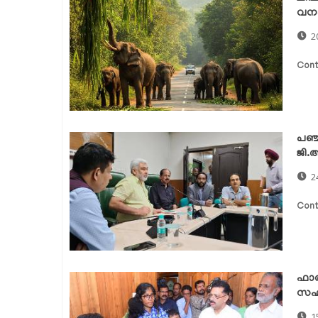
വനം മ
2
Cont
പഞ്ച
ജി
2
Cont
ഫാത
സഹായ
1