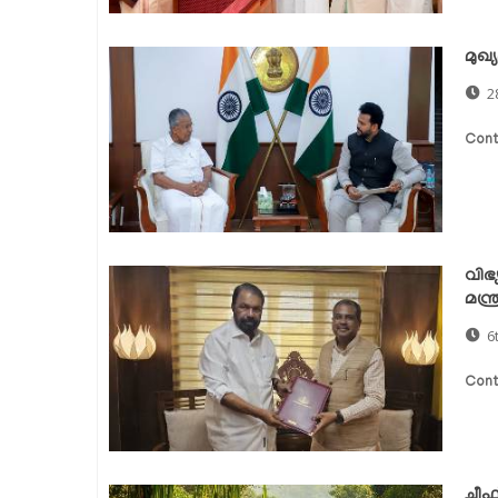
മുഖ്
2
Cont
വിഭ്
മന്ത
6
Cont
ചീഫ