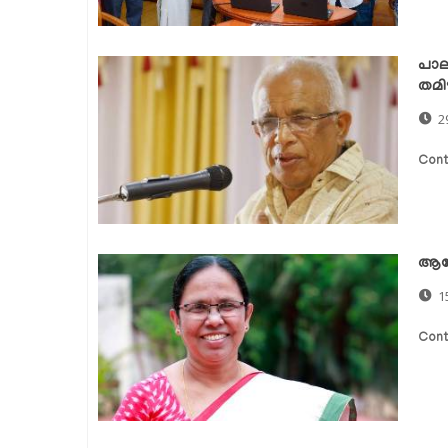
പാല
തമിഴ
2
Cont
ആരോ
1
Cont