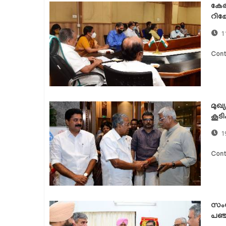
കേരള
റിപ്പ
1
Cont
മുഖ്
കൂടി
1
Cont
സംസ
പഞ്