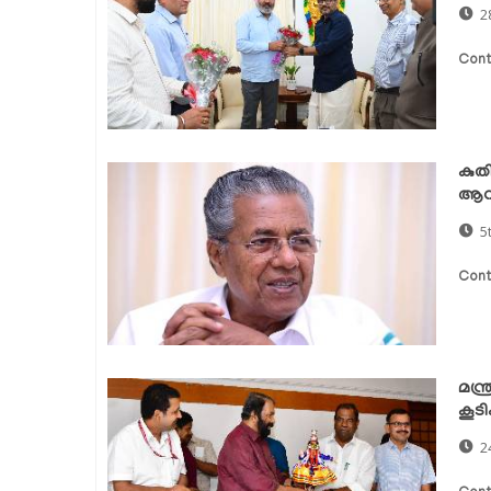
2
Cont
കുത
ആവശ്
5
Cont
മന്
കൂടി
2