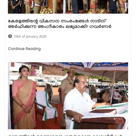
കേരളത്തിന്റെ വികസന സംരംഭങ്ങള്‍ നാടിന്
അര്‍ഹിക്കുന്ന അംഗീകാരം ലഭ്യമാക്കി: ഗവര്‍ണര്‍
26th of January 2020
Continue Reading