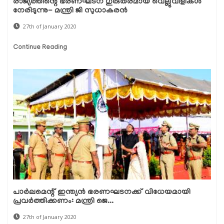
രാജ്യത്തിന്റെ ഭരണഘടന ഗുരുതരമായ വെല്ലുവിളികള്‍
നേരിടുന്നു- മന്ത്രി ജി സുധാകരന്‍
27th of January 2020
Continue Reading
പാര്‍ലമെന്റ് ഇന്ത്യന്‍ ഭരണഘടനക്ക് വിധേയമായി
പ്രവര്‍ത്തിക്കണം: മന്ത്രി ജെ...
27th of January 2020