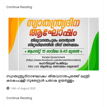
Continue Reading
സ്വാതന്ത്ര്യദിനാഘോഷം: തിരുവനന്തപുരത്ത് മന്ത്രി
കടകംപള്ളി സുരേന്ദ്രൻ പതാക ഉയർത്തും
14th of August 2020
Continue Reading