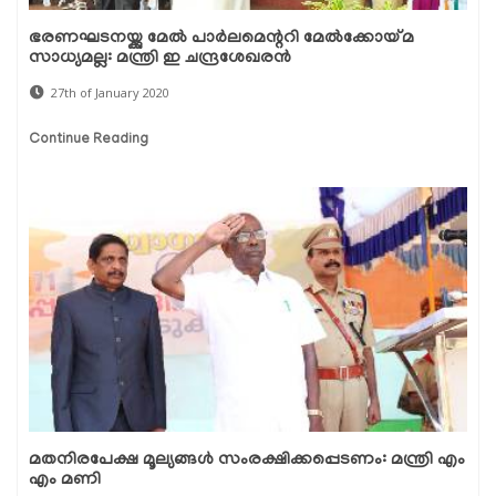
ഭരണഘടനയ്ക്കു മേല്‍ പാര്‍ലമെന്ററി മേല്‍ക്കോയ്മ
സാധ്യമല്ല: മന്ത്രി ഇ ചന്ദ്രശേഖരന്‍
27th of January 2020
Continue Reading
മതനിരപേക്ഷ മൂല്യങ്ങള്‍ സംരക്ഷിക്കപ്പെടണം: മന്ത്രി എം
എം മണി