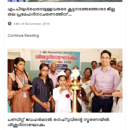
എം.പിയുള്‍പ്പെടെയുള്ളവരുടെ കൂട്ടനടത്തത്തോടെ ജില്ല
തല പ്രമേഹദിനാചരണത്തിന്...
14th of November 2019
Continue Reading
പണ്ഡിറ്റ് ജവഹര്‍ലാല്‍ നെഹ്‌റുവിന്റെ സ്മരണയില്‍
ശിശുദിനാഘോഷം