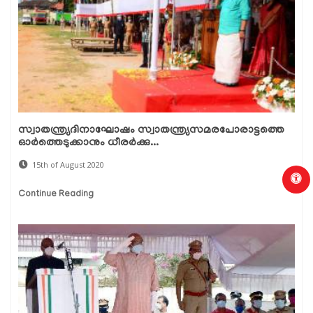
സ്വാതന്ത്ര്യദിനാഘോഷം സ്വാതന്ത്ര്യസമരപോരാട്ടത്തെ
ഓര്‍ത്തെടുക്കാനും ധീരര്‍ക്കു...
15th of August 2020
Continue Reading