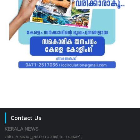
Contact Us
KERALA NEWS
വിവര പൊതുജന സമ്പര്‍ക്ക വകുപ്പ് ,