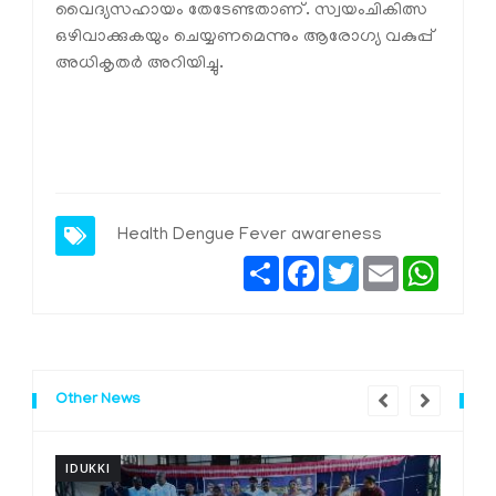
വൈദ്യസഹായം തേടേണ്ടതാണ്. സ്വയംചികിത്സ
ഒഴിവാക്കുകയും ചെയ്യണമെന്നും ആരോഗ്യ വകുപ്പ്
അധികൃതര്‍ അറിയിച്ചു.
Health
Dengue
Fever
awareness
Share
Facebook
Twitter
Email
Whats
Other News
IDUKKI
I