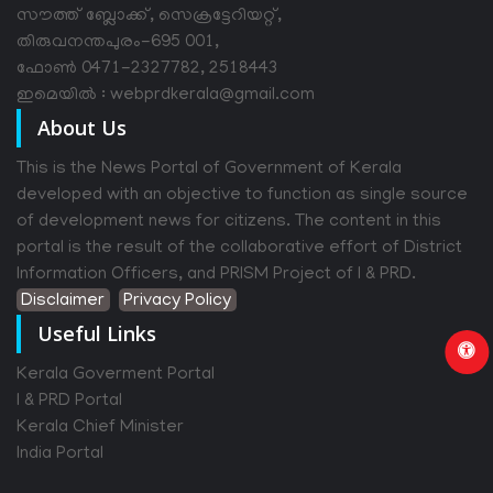
സൗത്ത് ബ്ലോക്ക്, സെക്രട്ടേറിയറ്റ്,
തിരുവനന്തപുരം-695 001,
ഫോൺ 0471-2327782, 2518443
ഇമെയിൽ : webprdkerala@gmail.com
About Us
This is the News Portal of Government of Kerala
developed with an objective to function as single source
of development news for citizens. The content in this
portal is the result of the collaborative effort of District
Information Officers, and PRISM Project of I & PRD.
Disclaimer
Privacy Policy
Useful Links
Kerala Goverment Portal
I & PRD Portal
Kerala Chief Minister
India Portal