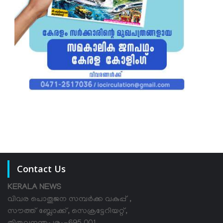
Contact Us
KERALA NEWS
വിവര പൊതുജന സമ്പര്‍ക്ക വകുപ്പ് ,
സൗത്ത് ബ്ലോക്ക്, സെക്രട്ടേറിയറ്റ്,