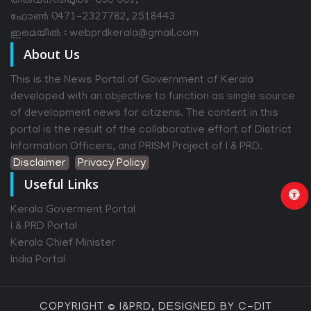
തിരുവനന്തപുരം-695 001,
ഫോൺ 0471-2327782, 2518443
ഇമെയിൽ : webprdkerala@gmail.com
About Us
This is the News Portal of Government of Kerala
developed with an objective to function as single source
of development news for citizens. The content in this
portal is the result of the collaborative effort of District
Information Officers, and PRISM Project of I & PRD.
Disclaimer
Privacy Policy
Useful Links
Kerala Goverment Portal
I & PRD Portal
Kerala Chief Minister
India Portal
COPYRIGHT © I&PRD, DESIGNED BY C-DIT