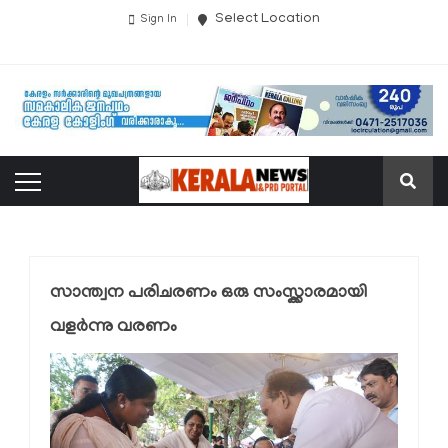
Select Location
Sign In
സാന്ത്വന പരിചരണം ഒരു സംസ്ക്കാരമായി
വളർന്നു വരണം