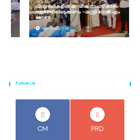
വിദ്യാർഥികളിൽ കായിക സംസ്‌കാരം
വളർത്തിയെടുക്കണം -മന്ത്രി റോജി എം
ജോൺ
18th of July 2026
Follow Us
CM
PRD