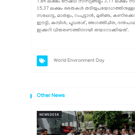
7.84 ലക്ഷം ഔഷധ സസ്യങ്ങളും 3.77 ലക്ഷം 
15.37 ലക്ഷം തൈകള്‍ തടിയുപയോഗത്തിനുള്ളവയു
സപ്പോട്ട, മാതളം, റംപുട്ടാന്‍, മുരിങ്ങ, കണിക്
ഈട്ടി, കുമ്പിള്‍, പൂവരശ്, അഗത്തിചീര, ദന്
ഇക്കുറി വിതരണത്തിനായി തയാറാക്കിയത്.
World Environment Day
Other News
NEWSDESK