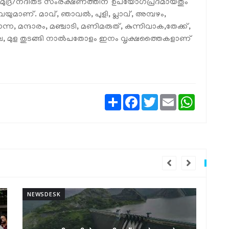
സമുദ്ര/നദീതട സംരക്ഷണത്തിന് ഉപയോഗപ്രദമായതും
മാണ്. മാവ്, ഞാവല്‍, പുളി, പ്ലാവ്, അമ്പഴം,
കൊന്ന, മന്ദാരം, മഞ്ചാടി, മണിമരുത്, കുന്നിവാക,തേക്ക്,
തപാല, മുള തുടങ്ങി നാല്‍പതോളം ഇനം വൃക്ഷത്തൈകളാണ്
Share
Facebook
Twitter
Email
WhatsAp
NEWSDESK
NE