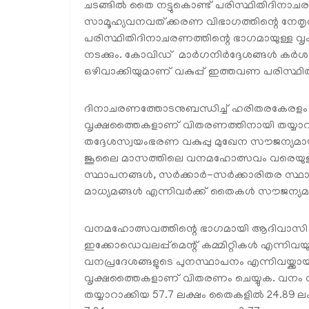
ചടങ്ങില്‍ തൈ നട്ടുകൊണ്ട് പരിസ്ഥിതിദിനാചരണ പ
സാമൂഹ്യവനവത്ക്കരണ വിഭാഗത്തിന്റെ നേതൃത്വ
പരിസ്ഥിതിദിനാചരണത്തിന്റെ ഭാഗമായുള്ള വ
നടക്കും. കോവിഡ് മാര്‍ഗനിര്‍ദ്ദേശങ്ങള്‍ കര്
ഒഴിവാക്കിയുമാണ് വകുപ്പ് ഇത്തവണ പരിസ്ഥിത
ദിനാചരണത്തോടനുബന്ധിച്ച് ഹരിതരകേരളം പ
വൃക്ഷത്തൈകളാണ് വിതരണത്തിനായി തയ്യാറാക
തദ്ദേശസ്വയംഭരണ വകുപ്പു മുഖേന സൗജന്യമായി 
ജൂലൈ മാസത്തിലെ വനമഹോത്സവം വരെയുള്ള ക
സ്ഥാപനങ്ങള്‍, സര്‍ക്കാര്‍-സര്‍ക്കാരിതര 
മാധ്യമങ്ങള്‍ എന്നിവര്‍ക്ക് തൈകള്‍ സൗജന്യമാ
വനമഹോത്സവത്തിന്റെ ഭാഗമായി ആദിവാസി
ഇക്കോഡെവലപ്പ്‌മെന്റ് കമ്മിറ്റികള്‍ എന്നി
വനപ്രദേശങ്ങളുടെ പുനസ്ഥാപനം എന്നിവയ്ക്ക
വൃക്ഷത്തൈകളാണ് വിതരണം ചെയ്യുക. വനം വ
തയ്യാറാക്കിയ 57.7 ലക്ഷം തൈകളില്‍ 24.89 ലക