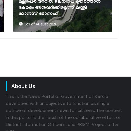
കെഎസ്ആർടിസിയിൽ ഡിജിറ്റൽ യുഗം:
എഐ വാട്‌സ്ആപ്പ് ടിക്കറ്റിങ്, 24
മണിക്കൂർ കസ്റ്റമർ കെയർ,...
അ
6th of August 2026
About Us
This is the News Portal of Government of Kerala
developed with an objective to function as single
source of development news for citizens. The content
in this portal is the result of the collaborative effort of
District Information Officers, and PRISM Project of I &