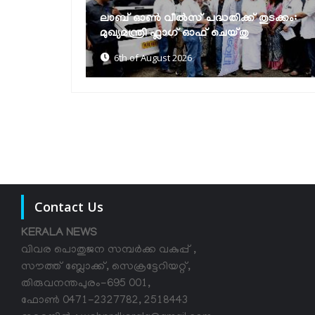
മുല്ലപ്പെരിയാറിൽ ജലനിരപ്പ് ഉയർത്താൻ
ുടക്കം:
കേരളം അനുവദിക്കില്ലെന്ന് മന്ത്രി
മോൻസ് ജോസഫ്
6th of August 2026
Contact Us
KERALA NEWS
വിവര പൊതുജന സമ്പര്‍ക്ക വകുപ്പ് ,
സൗത്ത് ബ്ലോക്ക്, സെക്രട്ടേറിയറ്റ്,
തിരുവനന്തപുരം-695 001,
ഫോൺ 0471-2327782, 2518443