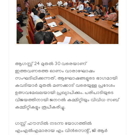
ആഗസ്റ്റ് 24 മുതൽ 30 വരെയാണ്
ഇത്തവണത്തെ ഓണം വാരാഘോഷം
സംഘടിപ്പിക്കുന്നത്. ആഘോഷങ്ങളുടെ ഭാഗമായി
കവടിയാർ മുതൽ മണക്കാട് വരെയുള്ള പ്രദേശം
ഉത്സവമേഖലയായി പ്രഖ്യാപിക്കും. പരിപാടിയുടെ
വിജയത്തിനായി ജനറൽ കമ്മിറ്റിയും വിവിധ സബ്
കമ്മിറ്റികളും രൂപീകരിച്ചു.
ഗസ്റ്റ് ഹൗസിൽ നടന്ന യോഗത്തിൽ
എംഎൽഎമാരായ എം വിൻസെന്റ്, ജി ആർ