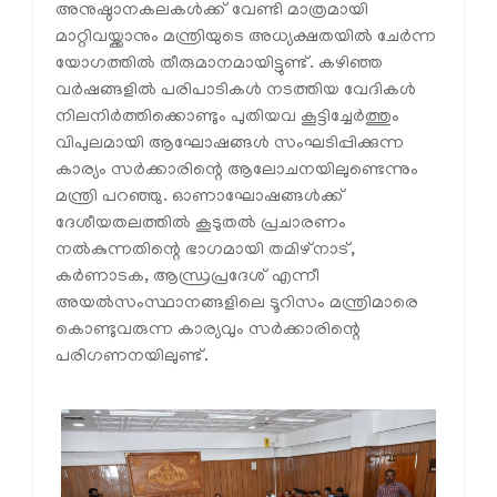
അനുഷ്ഠാനകലകൾക്ക് വേണ്ടി മാത്രമായി
മാറ്റിവയ്ക്കാനും മന്ത്രിയുടെ അധ്യക്ഷതയിൽ ചേർന്ന
യോഗത്തിൽ തീരുമാനമായിട്ടുണ്ട്. കഴിഞ്ഞ
വർഷങ്ങളിൽ പരിപാടികൾ നടത്തിയ വേദികൾ
നിലനിർത്തിക്കൊണ്ടും പുതിയവ കൂട്ടിച്ചേർത്തും
വിപുലമായി ആഘോഷങ്ങൾ സംഘടിപ്പിക്കുന്ന
കാര്യം സർക്കാരിന്റെ ആലോചനയിലുണ്ടെന്നും
മന്ത്രി പറഞ്ഞു. ഓണാഘോഷങ്ങൾക്ക്
ദേശീയതലത്തിൽ കൂടുതൽ പ്രചാരണം
നൽകുന്നതിന്റെ ഭാഗമായി തമിഴ്നാട്,
കർണാടക, ആന്ധ്രപ്രദേശ് എന്നീ
അയൽസംസ്ഥാനങ്ങളിലെ ടൂറിസം മന്ത്രിമാരെ
കൊണ്ടുവരുന്ന കാര്യവും സർക്കാരിന്റെ
പരിഗണനയിലുണ്ട്.