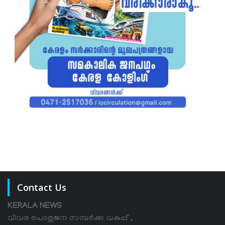
Contact Us
KERALA NEWS
വിവര പൊതുജന സമ്പര്‍ക്ക വകുപ്പ് ,