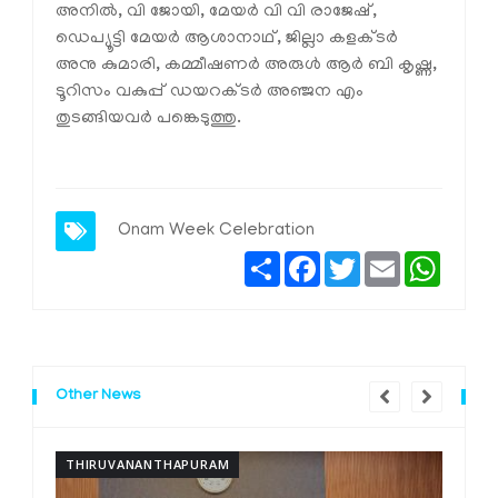
അനിൽ, വി ജോയി, മേയർ വി വി രാജേഷ്,
ഡെപ്യൂട്ടി മേയർ ആശാനാഥ്, ജില്ലാ കളക്ടർ
അനു കുമാരി, കമ്മീഷണർ അരുൾ ആർ ബി കൃഷ്ണ,
ടൂറിസം വകുപ്പ് ഡയറക്ടർ അഞ്ജന എം
തുടങ്ങിയവർ പങ്കെടുത്തു.
Onam Week Celebration
Share
Facebook
Twitter
Email
Whats
Other News
THIRUVANANTHAPURAM
T