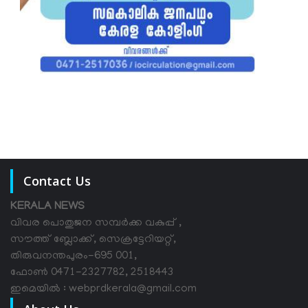
Contact Us
KERALA NEWS
വിവര പൊതുജന സമ്പര്‍ക്ക വകുപ്പ് ,
സൗത്ത് ബ്ലോക്ക്, സെക്രട്ടേറിയറ്റ്,
തിരുവനന്തപുരം-695 001,
ഫോൺ 0471-2327782, 2518443
ഇമെയിൽ : webprdkerala@gmail.com