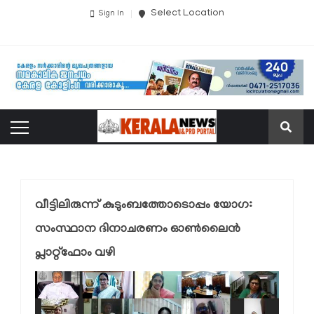
Select Location
Sign In
വീട്ടിലിരുന്ന് കുടുംബത്തോടൊപ്പം യോഗ:
സംസ്ഥാന ദിനാചരണം ഓണ്‍ലൈന്‍
പ്ലാറ്റ്‌ഫോം വഴി