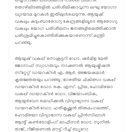
തയ്യാറാക്കി പരിശീലനം നടത്തി വരുന്നു.
തൊഴിലിടങ്ങളില്‍ പരിശീലിക്കാവുന്ന ലഘു യോഗാ
വ്യായാമ മുറകള്‍ ഇതിലുള്‍പ്പെടുന്നു. ആയുഷ്
വകുപ്പും കുടുംബാരോഗ്യ കേന്ദ്രങ്ങളിലൂടെ ആരോഗ്യ
വകുപ്പും യോഗ പരിശീലനം ജനങ്ങളിലെത്തിക്കാന്‍
പരിശ്രമിച്ചുകൊണ്ടിരിക്കുകയാണെന്ന് മന്ത്രി
പറഞ്ഞു.
ആയുഷ് വകുപ്പ് സെക്രട്ടറി ഡോ. ഷര്‍മിള മേരി
ജോസഫ് സ്വാഗതവും നാഷണല്‍ ആയുഷ്മിഷന്‍
സ്‌റ്റേറ്റ് ഡയറക്ടര്‍ എ. ആര്‍. അജയകുമാര്‍
കൃതജ്ഞതയും പറഞ്ഞു. ഭാരതീയ ചികിത്സാ വകുപ്പ്
ഡയറക്ടര്‍ ഡോ. കെ. എസ്. പ്രിയ, ഹോമിയോ
വകുപ്പ് ഡയറക്ടര്‍ ഡോ. വിജയാംബിക,
ആയുര്‍വേദ മെഡിക്കല്‍ വിദ്യാഭ്യാസ വകുപ്പ്
ഡയറക്ടര്‍ ഡോ. ഹരികൃഷ്ണന്‍ തിരുമംഗലത്ത്,
ഹോമിയോ വിദ്യാഭാസ വകുപ്പ് പ്രിന്‍സിപ്പാള്‍
ആന്റ് കണ്‍ട്രോളിംഗ് ഓഫീസര്‍ ഡോ. സുനില്‍
രാജ്, റീജിയണല്‍ ഔട്ട് റീച്ച് ബ്യൂറോ