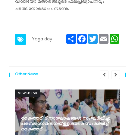
വീഡിയോ മത്സരങ്ങളുടെ ഫലപ്രഖ്യാപനവും
ചടങ്ങിനോടൊപ്പം നടന്നു.
Share
Facebook
Twitter
Email
Whats
Yoga day
Other News
NEWSDESK
N
കൈത്തറി ദിനാഘോഷങ്ങൾ സംഘടിപ്പിച്ചു;
പരമ്പരാഗത നെയ്ത്തുകാരെ സംരക്ഷിച്ച്
കൈത്തറി...