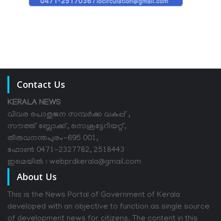
Contact Us
KERALA NEWS
വിവര പൊതുജന സമ്പര്‍ക്ക വകുപ്പ് ,
സൗത്ത് ബ്ലോക്ക്, സെക്രട്ടേറിയറ്റ്,
തിരുവനന്തപുരം-695 001,
ഫോൺ 0471-2327782, 2518443
ഇമെയിൽ : webprdkerala@gmail.com
About Us
This is the News Portal of Government of Kerala
developed with an objective to function as single source
of development news for citizens. The content in this