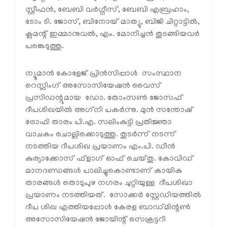
സ്റ്റീഫന്‍, ബേബി വര്‍ഗ്ഗീസ്, ബേബി എബ്രഹാം,
ടോം ടി. ജോസ്, ബിനോയ് മാത്യു, ബിജി ചിറ്റാട്ടില്‍,
ക്ലമന്റ് ഇമ്മാനുവല്‍, എം. മോനിച്ചന്‍ തുടങ്ങിയവര്‍
പങ്കെടുത്തു.
ന്യൂമാന്‍ കോളേജ് പ്രിന്‍സിപ്പാള്‍ സംസ്ഥാന
റെസ്ലിംഗ് അസോസിയേഷന്‍ വൈസ്
പ്രസിഡന്റുമായ ഡോ. തോംസണ്‍ ജോസഫ്
ദീപശിഖയില്‍ അഗ്‌നി പകര്‍ന്നു. മുന്‍ സന്തോഷ്
ട്രോഫി താരം പി.എ. സലിംകുട്ടി പ്രതിജ്ഞാ
വാചകം ചൊല്ലിക്കൊടുത്തു. തുടര്‍ന്ന് നടന്ന്
നടത്തിയ ദീപശിഖ പ്രയാണം എം.പി. ഡീന്‍
കുര്യാക്കോസ് ഫ്ളാഗ് ഓഫ് ചെയ്തു. കോവിഡ്
മാനദണ്ഡങ്ങള്‍ പാലിച്ചുകൊണ്ടാണ് കായിക
താരങ്ങള്‍ തൊടുപുഴ നഗരം ചുറ്റിയുള്ള ദീപശിഖാ
പ്രയാണം നടത്തിയത്. സോക്കര്‍ സ്റ്റേഡിയത്തില്‍
ദീപ ശിഖ എത്തിയപ്പോള്‍ കേരള ബാഡ്മിന്റണ്‍
അസോസിയേഷന്‍ ജോയിന്റ് സെക്രട്ടറി