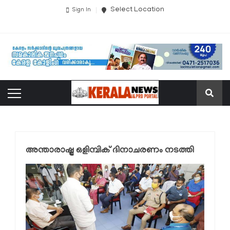
Select Location
Sign In
അന്താരാഷ്ട്ര ഒളിമ്പിക് ദിനാചരണം നടത്തി