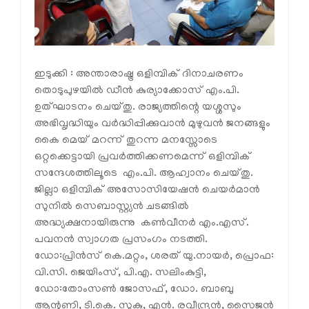
ഇടുക്കി : അന്താരാഷ്ട്ര ഒളിമ്പിക് ദിനാചരണം
തൊടുപുഴയില്‍ ഡീന്‍ കുര്യാക്കോസ് എം.പി.
ഉത്ഘാടനം ചെയ്തു. രാജ്യത്തിന്റെ യശ്ശസും
അഭിവൃദ്ധിയും വര്‍ദ്ധിപ്പിക്കുവാന്‍ മുഴുവന്‍ ജനങ്ങളും
കൈ മെയ് മറന്ന് തുറന്ന മനസ്സോടെ
ഒറ്റക്കെട്ടായി പ്രവര്‍ത്തിക്കണമെന്ന് ഒളിമ്പിക്
സന്ദേശത്തിലൂടെ എം.പി. ആഹ്വാനം ചെയ്തു.
ജില്ലാ ഒളിമ്പിക് അസോസിയേഷന്‍ ചെയര്‍മാന്‍
സുനില്‍ സെബാസ്റ്റ്യന്‍ ചടങ്ങില്‍
അദ്ധ്യക്ഷനായിരുന്നു കണ്‍വീനര്‍ എം.എസ്.
പവനന്‍ സ്വാഗത പ്രസംഗം നടത്തി.
ഡോ:പ്രിന്‍സ് കെ.മറ്റം, ശരത് യു.നായര്‍, പ്രൊഫ:
വി.സി. ജെയിംസ്, പി.എ. സലിംകുട്ടി,
ഡോ:തോംസണ്‍ ജോസഫ്, ഡോ. ബാബു
ആന്റണി, ടി.കെ. സുകു, എന്‍. രവീന്ദ്രന്‍, സൈജന്‍