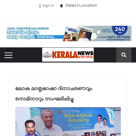
Select Location
Sign In
ലോക മാതൃഭാഷാ ദിനാചരണവും
സെമിനാറും സംഘടിപ്പിച്ചു