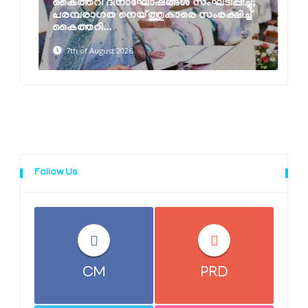
കൈത്തറി ദിനാഘോഷങ്ങൾ സംഘടിപ്പിച്ചു;
പരമ്പരാഗത നെയ്ത്തുകാരെ സംരക്ഷിച്ച്
കൈത്തറി...
7th of August 2026
Follow Us
CM
PRD