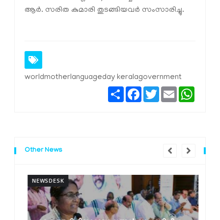
ആർ. സരിത കുമാരി തുടങ്ങിയവർ സംസാരിച്ചു.
worldmotherlanguageday keralagovernment
Share
Facebook
Twitter
Email
Whats
Other News
NEWSDESK
N