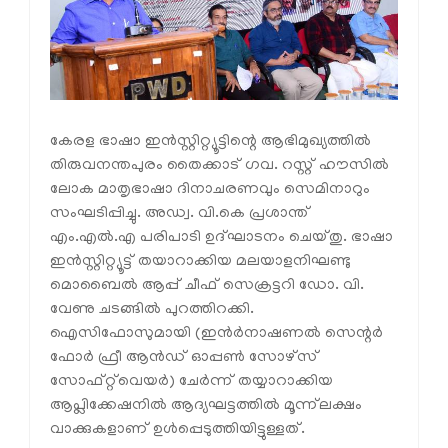
കേരള ഭാഷാ ഇൻസ്റ്റിറ്റ്യൂട്ടിന്റെ ആഭിമുഖ്യത്തിൽ
തിരുവനന്തപുരം തൈക്കാട് ഗവ. റസ്റ്റ് ഹൗസിൽ
ലോക മാതൃഭാഷാ ദിനാചരണവും സെമിനാറും
സംഘടിപ്പിച്ചു. അഡ്വ. വി.കെ പ്രശാന്ത്
എം.എൽ.എ പരിപാടി ഉദ്ഘാടനം ചെയ്തു. ഭാഷാ
ഇൻസ്റ്റിറ്റ്യൂട്ട് തയാറാക്കിയ മലയാളനിഘണ്ടു
മൊബൈൽ ആപ്പ് ചീഫ് സെക്രട്ടറി ഡോ. വി.
വേണു ചടങ്ങിൽ പുറത്തിറക്കി.
ഐസിഫോസുമായി (ഇൻർനാഷണൽ സെന്റർ
ഫോർ ഫ്രീ ആൻഡ് ഓപ്പൺ സോഴ്‌സ്
സോഫ്റ്റ്‌വെയർ) ചേർന്ന് തയ്യാറാക്കിയ
ആപ്ലിക്കേഷനിൽ ആദ്യഘട്ടത്തിൽ മൂന്ന്‌ലക്ഷം
വാക്കുകളാണ് ഉൾപ്പെടുത്തിയിട്ടുള്ളത്.