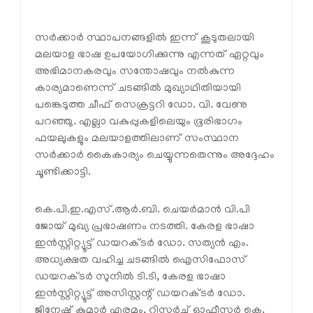
സർക്കാർ സ്ഥാപനങ്ങളിൽ ഇന്ന് കൂടുതലായി
മലയാള ഭാഷ ഉപയോഗിക്കുന്നു എന്നത് ഏറ്റവും
അഭിമാനകരവും സന്തോഷവും നൽകുന്ന
കാര്യമാണെന്ന് ചടങ്ങിൽ മുഖ്യാഥിതിയായി
പങ്കെടുത്ത ചീഫ് സെക്രട്ടറി ഡോ. വി. വേണു
പറഞ്ഞു. എല്ലാ വകുപ്പുകളിലെയും ഭൂരിഭാഗം
ഫയലുകളും മലയാളത്തിലാണ് സംസ്ഥാന
സർക്കാർ കൈകാര്യം ചെയ്യുന്നതെന്നും അദ്ദേഹം
ചൂണ്ടിക്കാട്ടി.
കെ.പി.ഇ.എസ്.ആർ.ബി. ചെയർമാൻ വി.പി
ജോയ് മുഖ്യ പ്രഭാഷണം നടത്തി. കേരള ഭാഷാ
ഇൻസ്റ്റിറ്റ്യൂട്ട് ഡയറക്ടർ ഡോ. സത്യൻ എം.
അധ്യക്ഷത വഹിച്ച ചടങ്ങിൽ ഐസിഫോസ്
ഡയറക്ടർ സുനിൽ ടി.ടി, കേരള ഭാഷാ
ഇൻസ്റ്റിറ്റ്യൂട്ട്‌ അസിസ്റ്റന്റ് ഡയറക്ടർ ഡോ.
ജിനേഷ് കുമാർ എരമം, റിസർച്ച് ഓഫീസർ കെ.