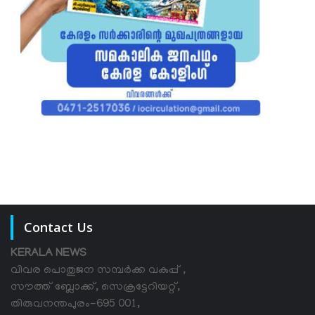
Contact Us
KERALA NEWS
വിവര പൊതുജന സമ്പര്‍ക്ക വകുപ്പ് ,
സൗത്ത് ബ്ലോക്ക്, സെക്രട്ടേറിയറ്റ്,
തിരുവനന്തപുരം-695 001,