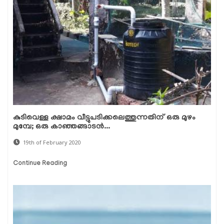
കുടിവെള്ള ക്ഷാമം വീട്ടുപടിക്കലെത്തുന്നതിന് ഒരു മുഴം
മുമ്പേ; ഒരു കാഞ്ഞങ്ങാടന്‍...
19th of February 2020
Continue Reading