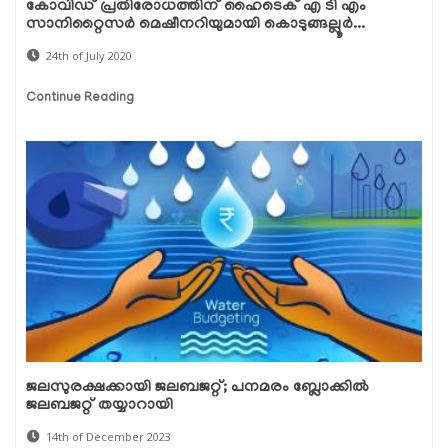
കോവിഡ് പ്രതിരോധത്തിന് ഹൈടെക് എ ടി എം
സാനിറ്റൈസര്‍ മെഷീനറിയുമായി കൊടുങ്ങല്ലൂര്‍...
24th of July 2020
Continue Reading
ജലസുരക്ഷക്കായി ജലബജറ്റ്; പനമരം ബ്ലോക്കില്‍
ജലബജറ്റ് തയ്യാറായി
14th of December 2023