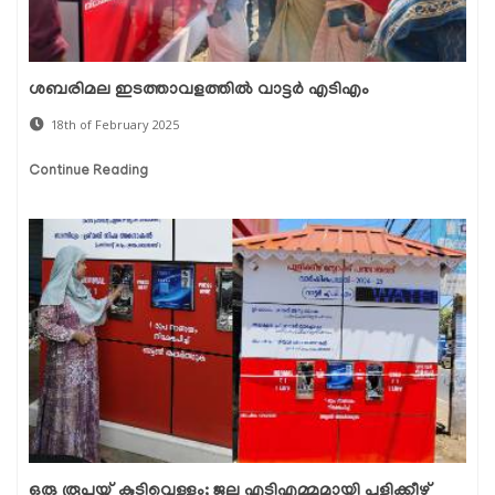
ശബരിമല ഇടത്താവളത്തില്‍ വാട്ടര്‍ എടിഎം
18th of February 2025
Continue Reading
ഒരു രൂപയ്ക്ക് കുടിവെള്ളം; ജല എടിഎമ്മുമായി പുളിക്കീഴ്