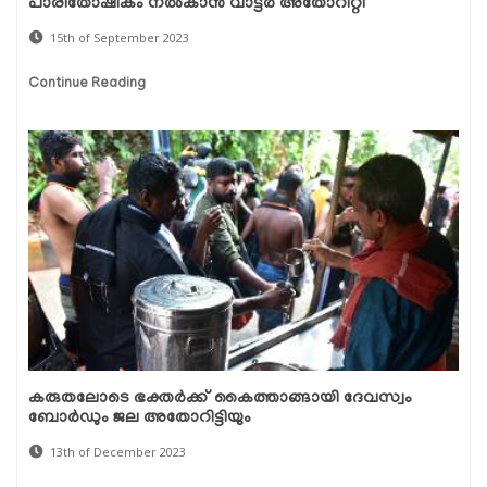
പാരിതോഷികം നൽകാൻ വാട്ടർ അതോറിറ്റി
15th of September 2023
Continue Reading
കരുതലോടെ ഭക്തര്‍ക്ക് കൈത്താങ്ങായി ദേവസ്വം
ബോര്‍ഡും ജല അതോറിട്ടിയും
13th of December 2023