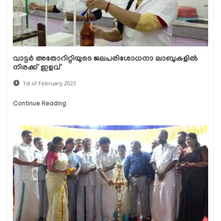
വാട്ടർ അതോറിറ്റിയുടെ ജലപരിശോധനാ ലാബുകളിൽ
നിരക്ക് ഇളവ്
1st of February 2023
Continue Reading