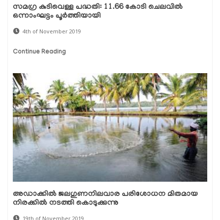
സമഗ്ര കുടിവെള്ള പദ്ധതി: 11.66 കോടി ചെലവില്‍
ഒന്നാംഘട്ടം പൂര്‍ത്തിയായി
4th of November 2019
Continue Reading
അഡാക്കില്‍ ജലഗുണനിലവാര പരിശോധന മിതമായ
നിരക്കില്‍ നടത്തി കൊടുക്കുന്നു
19th of November 2019