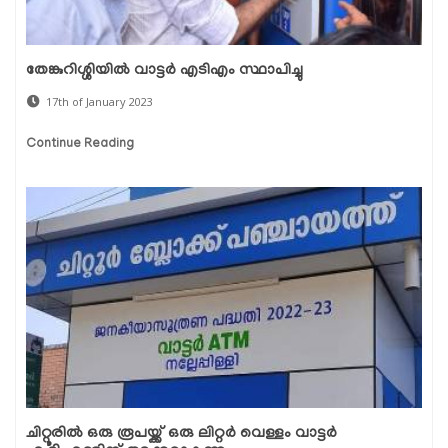
തേങ്കുറിശ്ശിയില്‍ വാട്ടർ എടിഎം സ്ഥാപിച്ചു
17th of January 2023
Continue Reading
ചിറ്റൂരില്‍ ഒരു രൂപയ്ക്ക് ഒരു ലിറ്റര്‍ വെള്ളം വാട്ടര്‍