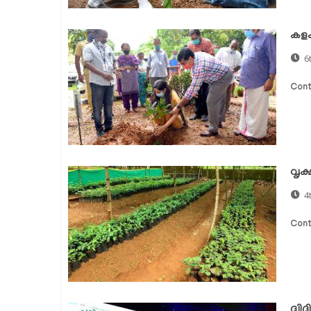
കളക
6
Cont
വൃക
4
Cont
ദ്വ