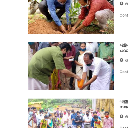
6
Cont
പുത
പദ്ധ
6
Cont
പുത്
സജ്ജ
6