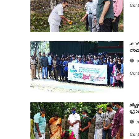
Cont
കാടി
സമാപ
1
Cont
ജില
ഗ്രാ
7
Cont