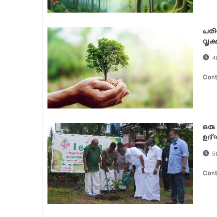
പരി
വൃക
4
Cont
ഒരു
ഉദ്
5
Cont