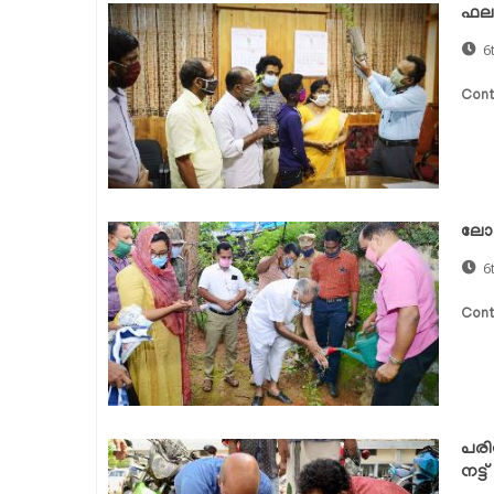
ഫലവ
6
Cont
ലോക
6
Cont
പരി
നട്ട