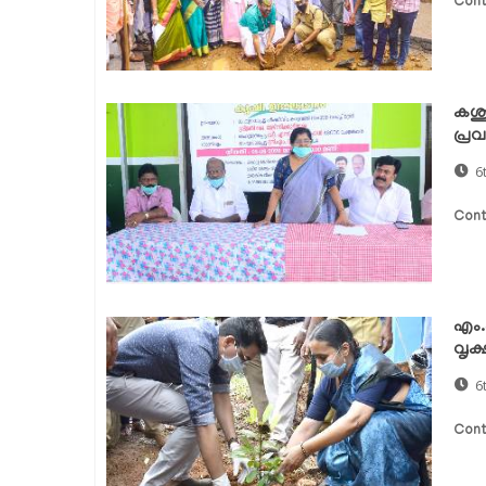
Cont
കശു
പ്രവ
6
Cont
എം.എ
വൃക്
6
Cont