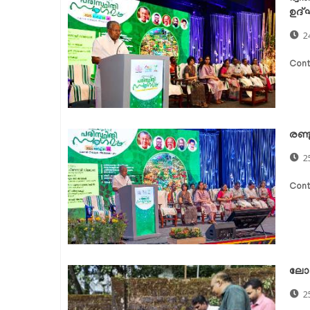
ഉദ്
2
Cont
രണ്
2
Cont
ലോക
2