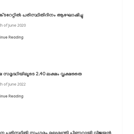
്ടറേറ്റില്‍ പരിസ്ഥിതിദിനം ആഘോഷിച്ചു
th of June 2020
inue Reading
്ഷ സമൃദ്ധിയിലൂടെ 2.40 ലക്ഷം വൃക്ഷതൈ
th of June 2022
inue Reading
ിദിന പരിസ്ഥിതി സംഗമം മുഖ്യമന്ത്രി പിണറായി വിജയൻ