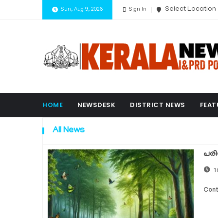
Select Location
Sun, Aug 9, 2026
Sign In
HOME
NEWSDESK
DISTRICT NEWS
FEAT
All News
പരി
1
Cont