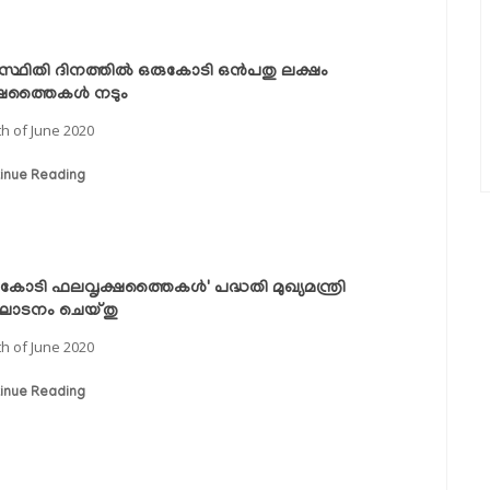
സ്ഥിതി ദിനത്തില്‍ ഒരുകോടി ഒന്‍പതു ലക്ഷം
്ഷത്തൈകള്‍ നടും
th of June 2020
inue Reading
 കോടി ഫലവൃക്ഷത്തൈകള്‍' പദ്ധതി മുഖ്യമന്ത്രി
ഘാടനം ചെയ്തു
th of June 2020
inue Reading