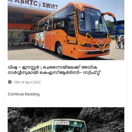
വിഷു - ഈസ്റ്റര്‍ ; ചെന്നൈയിലേക്ക് അധിക
സര്‍വ്വീസുമായി കെഎസ്ആര്‍ടിസി- സ്വിഫ്റ്റ്
13th of April 2022
Continue Reading