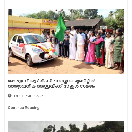
കെ.എസ്.ആർ.ടി.സി പാറശ്ശാല യൂണിറ്റിൽ
അത്യാധുനിക ഡ്രൈവിംഗ് സ്കൂൾ സജ്ജം
15th of March 2025
Continue Reading