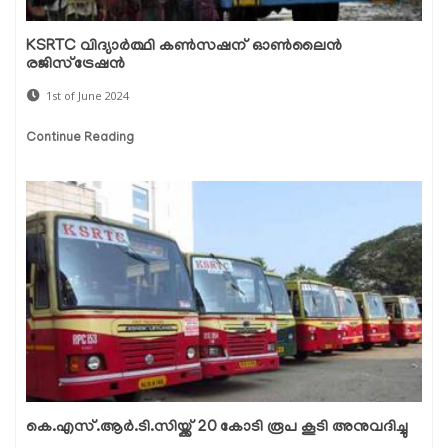
KSRTC വിദ്യാർത്ഥി കൺസഷന് ഓൺലൈൻ
രജിസ്ട്രേഷൻ
1st of June 2024
Continue Reading
കെ.എസ്.ആര്‍.ടി.സിയ്ക്ക് 20 കോടി രൂപ കൂടി അനുവദിച്ചു