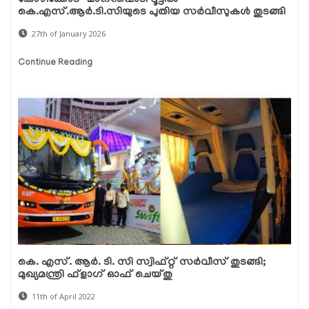
കോഴിക്കോട്-മാനന്തവാടി റൂട്ടില്‍
കെ.എസ്.ആര്‍.ടി.സിയുടെ പുതിയ സര്‍വീസുകള്‍ തുടങ്ങി
27th of January 2026
Continue Reading
കെ. എസ്. ആര്‍. ടി. സി സ്വിഫ്റ്റ് സര്‍വീസ് തുടങ്ങി;
മുഖ്യമന്ത്രി ഫ്ളാഗ് ഓഫ് ചെയ്തു
11th of April 2022