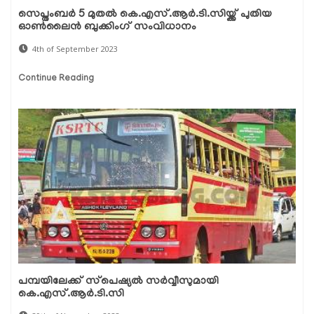
സെപ്തംബർ 5 മുതൽ കെ.എസ്.ആർ.ടി.സിയ്ക്ക് പുതിയ
ഓൺലൈൻ ബുക്കിംഗ് സംവിധാനം
4th of September 2023
Continue Reading
പമ്പയിലേക്ക് സ്‌പെഷ്യല്‍ സര്‍വ്വീസുമായി
കെ.എസ്.ആര്‍.ടി.സി