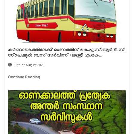
കര്‍ണാടകത്തിലേക്ക് ഓണത്തിന് കെ.എസ്.ആര്‍ ടി.സി
സ്‌പെഷ്യല്‍ ബസ് സര്‍വീസ് : മന്ത്രി എ.കെ...
16th of August 2020
Continue Reading