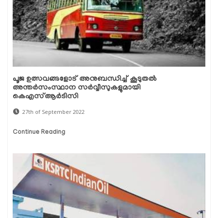
പൂജ ഉത്സവങ്ങളോട് അനുബന്ധിച്ച് കൂടുതൽ
അന്തർസംസ്ഥാന സർവ്വീസുകളുമായി
കെഎസ്ആർടിസി
27th of September 2022
Continue Reading