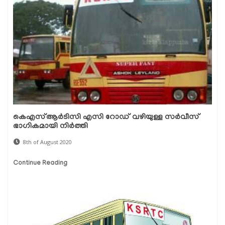
കെഎസ്ആർടിസി എസി റോഡ് വഴിയുള്ള സർവീസ്
ഭാഗികമായി നിർത്തി
8th of August 2020
Continue Reading