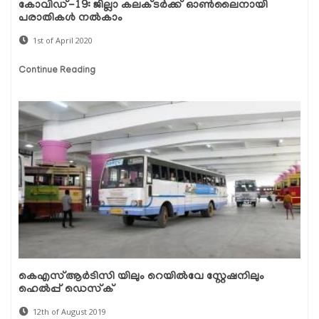
കോവിഡ്-19: ജില്ലാ കലക്ടര്‍ക്ക് ഓണ്‍ലൈനായി
പരാതികള്‍ നല്‍കാം
1st of April 2020
Continue Reading
കെഎസ്ആര്‍ടിസി യിലും റെയില്‍വേ സ്റ്റേഷനിലും
ഹെല്‍പ്പ് ഡെസ്‌ക്
12th of August 2019