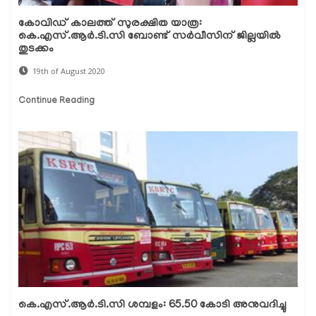
കോവിഡ് കാലത്ത് സുരക്ഷിത യാത്ര:
കെ.എസ്.ആര്‍.ടി.സി ബോണ്ട് സര്‍വീസിന് ജില്ലയില്‍
തുടക്കം
19th of August 2020
Continue Reading
കെ.എസ്.ആര്‍.ടി.സി ശമ്പളം: 65.50 കോടി അനുവദിച്ചു