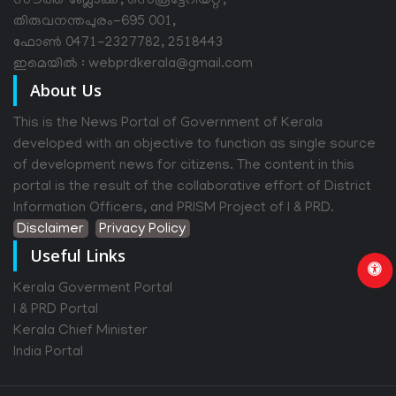
സൗത്ത് ബ്ലോക്ക്, സെക്രട്ടേറിയറ്റ്,
തിരുവനന്തപുരം-695 001,
ഫോൺ 0471-2327782, 2518443
ഇമെയിൽ : webprdkerala@gmail.com
About Us
This is the News Portal of Government of Kerala
developed with an objective to function as single source
of development news for citizens. The content in this
portal is the result of the collaborative effort of District
Information Officers, and PRISM Project of I & PRD.
Disclaimer
Privacy Policy
Useful Links
Kerala Goverment Portal
I & PRD Portal
Kerala Chief Minister
India Portal