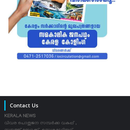
Contact Us
KERALA NEWS
വിവര പൊതുജന സമ്പര്‍ക്ക വകുപ്പ് ,