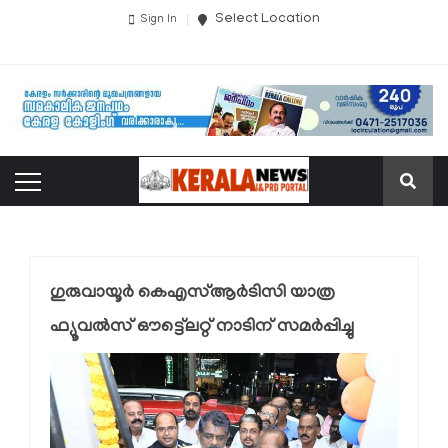
Select Location
Sign In
ഗുരുവായൂർ കെഎസ്ആര്‍ടിസി യാത്ര
ഫ്യൂവല്‍സ് ഔട്ട്ലെറ്റ് നാടിന് സമർപ്പിച്ചു