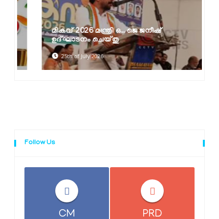
മികവ് 2026 മന്ത്രി ഒ.. ജെ ജനീഷ്
ഉദ്ഘാടനം ചെയ്തു
25th of July 2026
Follow Us
CM
PRD