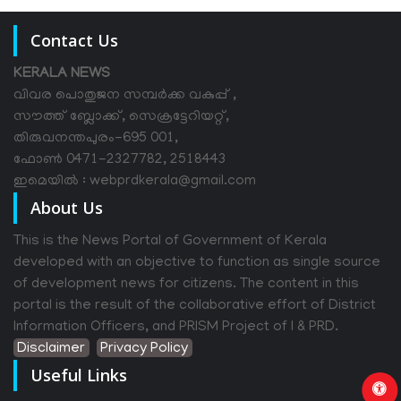
Contact Us
KERALA NEWS
വിവര പൊതുജന സമ്പര്‍ക്ക വകുപ്പ് ,
സൗത്ത് ബ്ലോക്ക്, സെക്രട്ടേറിയറ്റ്,
തിരുവനന്തപുരം-695 001,
ഫോൺ 0471-2327782, 2518443
ഇമെയിൽ : webprdkerala@gmail.com
About Us
This is the News Portal of Government of Kerala
developed with an objective to function as single source
of development news for citizens. The content in this
portal is the result of the collaborative effort of District
Information Officers, and PRISM Project of I & PRD.
Disclaimer
Privacy Policy
Useful Links