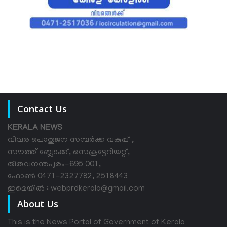
Contact Us
KERALA NEWS
വിവര പൊതുജന സമ്പര്‍ക്ക വകുപ്പ് ,
സൗത്ത് ബ്ലോക്ക്, സെക്രട്ടേറിയറ്റ്,
തിരുവനന്തപുരം-695 001,
ഫോൺ 0471-2327782, 2518443
ഇമെയിൽ : webprdkerala@gmail.com
About Us
This is the News Portal of Government of Kerala