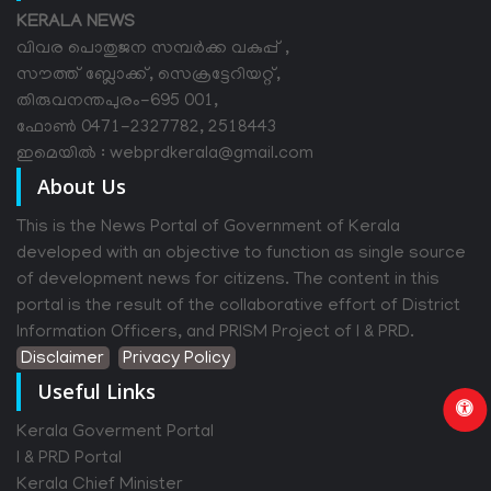
KERALA NEWS
വിവര പൊതുജന സമ്പര്‍ക്ക വകുപ്പ് ,
സൗത്ത് ബ്ലോക്ക്, സെക്രട്ടേറിയറ്റ്,
തിരുവനന്തപുരം-695 001,
ഫോൺ 0471-2327782, 2518443
ഇമെയിൽ : webprdkerala@gmail.com
About Us
This is the News Portal of Government of Kerala
developed with an objective to function as single source
of development news for citizens. The content in this
portal is the result of the collaborative effort of District
Information Officers, and PRISM Project of I & PRD.
Disclaimer
Privacy Policy
Useful Links
Kerala Goverment Portal
I & PRD Portal
Kerala Chief Minister