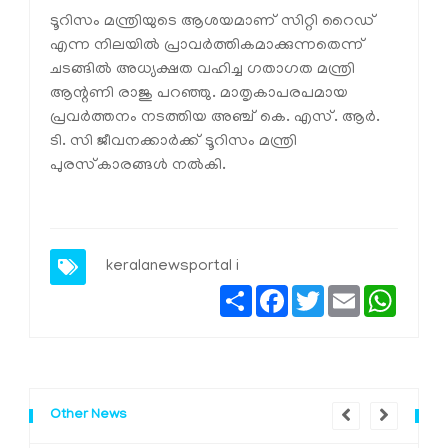
ടൂറിസം മന്ത്രിയുടെ ആശയമാണ് സിറ്റി റൈഡ്
എന്ന നിലയിൽ പ്രാവർത്തികമാക്കുന്നതെന്ന്
ചടങ്ങിൽ അധ്യക്ഷത വഹിച്ച ഗതാഗത മന്ത്രി
ആന്റണി രാജു പറഞ്ഞു. മാതൃകാപരപമായ
പ്രവർത്തനം നടത്തിയ അഞ്ച് കെ. എസ്. ആർ.
ടി. സി ജീവനക്കാർക്ക് ടൂറിസം മന്ത്രി
പുരസ്‌കാരങ്ങൾ നൽകി.
keralanewsportal i
Share
Facebook
Twitter
Email
Whats
Other News