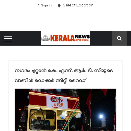
Select Location
Sign In
നഗരം ചുറ്റാന്‍ കെ. എസ്. ആർ. ടി. സിയുടെ
ഡബിൾ ഡെക്കർ സിറ്റി റൈഡ്