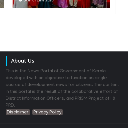
About Us
This is the News Portal of Government of Kerala
developed with an objective to function as single
source of development news for citizens. The content
in this portal is the result of the collaborative effort of
District Information Officers, and PRISM Project of I &
PRD.
Disclaimer
Privacy Policy