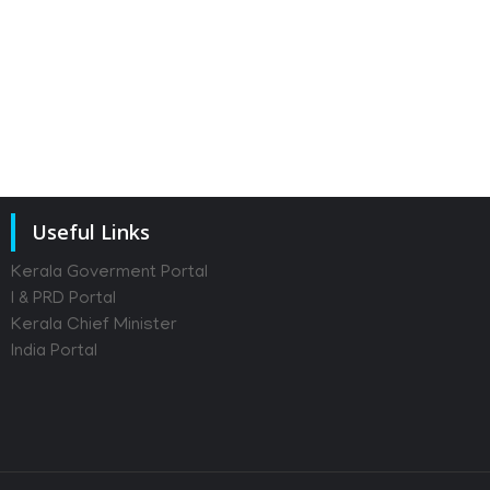
Useful Links
Kerala Goverment Portal
I & PRD Portal
Kerala Chief Minister
India Portal