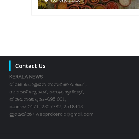
Contact Us
KERALA NEWS
വിവര പൊതുജന സമ്പര്‍ക്ക വകുപ്പ് ,
സൗത്ത് ബ്ലോക്ക്, സെക്രട്ടേറിയറ്റ്,
തിരുവനന്തപുരം-695 001,
ഫോൺ 0471-2327782, 2518443
ഇമെയിൽ : webprdkerala@gmail.com