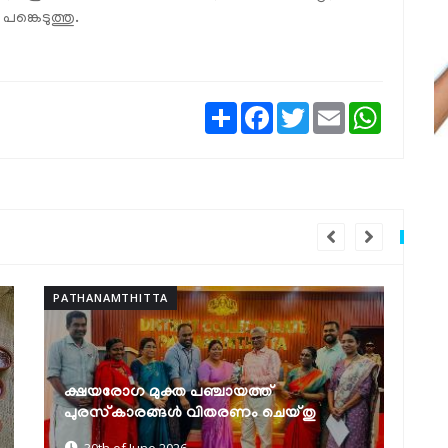
ങ്കെടുത്തു.
Share
Facebook
Twitter
Email
WhatsAp
PATHANAMTHITTA
സെൻസസ് സെൽഫ് എന്യൂമറേഷൻ:
മികച്ച നേട്ടവുമായി ഹയർ സെക്കൻഡറി
ു
എൻ.എസ്.എസ് യൂണിറ്റുകൾ
30th of June 2026