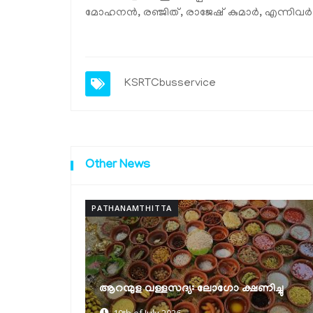
മോഹനന്‍, രഞ്ജിത്, രാജേഷ് കുമാര്‍, എന്നിവര്‍ പ
KSRTCbusservice
Other News
PATHANAMTHITTA
ക്ഷയരോഗ മുക്ത പഞ്ചായത്ത്
ഗോ ക്ഷണിച്ചു
പുരസ്‌കാരങ്ങൾ വിതരണം ചെയ്ത
30th of June 2026