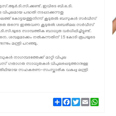
്.ആർ.ടി.സി.ക്കുണ്ട്. ഇവിടെ ബി.ഒ.ടി.
വിപുലമായ പദ്ധതി നടപ്പാക്കുന്നതു
ലത്ത് കോട്ടയത്തുനിന്ന് കൂടുതൽ ബസുകൾ സർവീസ്
റയ്ക്കാതെ തന്നെ ഇത്തവണ കൂടുതൽ ശബരിമല സർവീസ്
യുടെ സാമ്പത്തിക ബാധ്യത വർധിപ്പിച്ചിട്ടുണ്ട്.
നെ. ശമ്പളമടക്കം നൽകുന്നതിന് 15 കോടി രൂപയുടെ
ും മന്ത്രി പറഞ്ഞു.
ുകൾ നാഗമ്പടത്തേക്ക് മാറ്റി വിപുല
 ബസ് ഗതാഗത സാധ്യതകൾ വിപുലപ്പെടുത്താനുള്ള
യാതിഥിയായ സഹകരണ-സംസ്കാരിക വകുപ്പു മന്ത്രി
Share
Facebook
Twitter
Email
WhatsAp