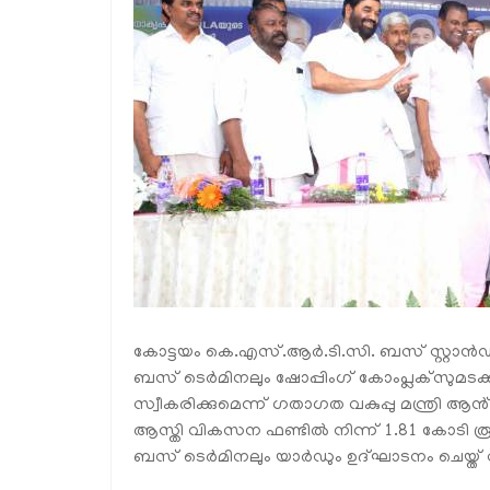
കോട്ടയം കെ.എസ്.ആർ.ടി.സി. ബസ് സ്റ്റാൻഡ
ബസ് ടെർമിനലും ഷോപ്പിംഗ് കോംപ്ലക്സുമടക്കമ
സ്വീകരിക്കുമെന്ന് ഗതാഗത വകുപ്പു മന്ത്രി
ആസ്തി വികസന ഫണ്ടിൽ നിന്ന് 1.81 കോടി ര
ബസ് ടെർമിനലും യാർഡും ഉദ്ഘാടനം ചെയ്ത് സം