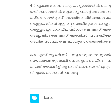
4.5 ഏക്കർ സ്ഥലം കോട്ടയം സ്റ്റാൻഡിൽ കെ.എസ
അടിസ്ഥാനത്തിൽ സ്വകാര്യ പങ്കാളിത്തത്തോടെ 
പരിഗണനയിലുണ്ട്. ശബരിമല തീർത്ഥാടന കാ
നടത്തും. നിലവിലുള്ള മറ്റു സർവീസുകൾ കു
നടത്തും. ഇന്ധന വില വർധന കെ.എസ്.ആർ.ടി.സി.
അല്ലെങ്കിൽ കെ.എസ്.ആർ.ടി.സി. ലാഭത്തിയേ
അധിക സാമ്പത്തിക ബാധ്യത സർക്കാരിനുണ്ടെന്ന
കെ.എസ്.ആർ.ടി.സി - സ്വകാര്യ ബസ് സ്റ്റാൻഡ
സൗകര്യങ്ങളൊരുക്കി ജനങ്ങളുടെ ട്രെയിൻ -
പദ്ധതിയെക്കുറിച്ച് ആലോചിക്കണമെന്ന് മുഖ്
വി.എൻ. വാസവൻ പറഞ്ഞു.
ksrtc