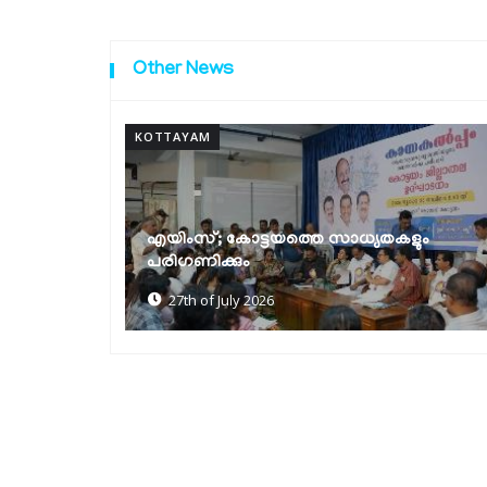
Other News
KOTTAYAM
ലഹരി മാഫിയയുടെ വേരറുക്കുന്നതുവരെ
കളും
ഓപ്പറേഷൻ തൂഫാൻ തുടരും: മന്ത്രി രമേശ്
ചെന്നിത്തല
22nd of July 2026