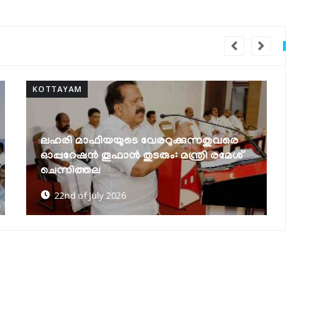
KOTTAYAM
KO
കോട്ടയം മെഡിക്കല്‍ കോളജിന് 94.17
ലക്ഷം രൂപ അനുവദിച്ചു
ഐ
10th of July 2026