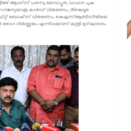
ോളിങ്ങ് ആഡ്സ് പരസ്യ മോഡ്യൂൾ, വാഹന പുക
 സൗജന്യയാത്ര കാർഡ് വിതരണം, ദീർഘദൂര
ള ഗിഫ്റ്റ് ബോക്‌സ് വിതരണം, കെഎസ്ആർടിസിയിലെ
 രോഗ നിർണ്ണയം എന്നിവയാണ് മന്ത്രി ഉദ്ഘാടനം