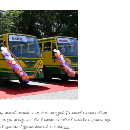
 ശങ്കർ, വാട്ടർ ട്രാസ്പോർട്ട് വകുപ്പ് ഡയറക്ടർ
 ഉപദേഷ്ടാവും ചീഫ് അക്കൗണ്ട്‌സ് ഓഫീസറുമായ എ
മുഹമ്മദ് തുടങ്ങിയവർ പങ്കെടുത്തു.