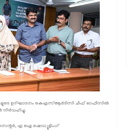
തികളുടെ ഉദ്ഘാടനം കെഎസ്ആർടിസി ചീഫ് ഓഫീസിൽ
 നിർവഹിച്ചു.
സെന്റർ, എ ഐ ഷെഡ്യൂളിംഗ്