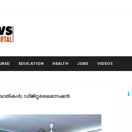
URED
EDUCATION
HEALTH
JOBS
VIDEOS
പദ്ധതികൾ; ഡിജിറ്റലൈസേഷൻ