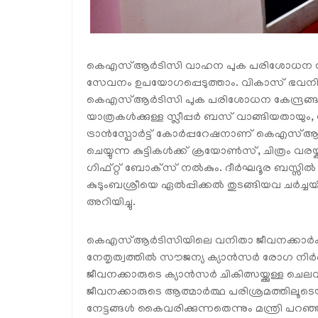
കെഎസ്ആർടിസി വാഹന പുക പരിശോധന കേന്ദ്
സേവനം ഉപയോഗപ്പെടുത്താം. വികാസ് ഭവനിൽ 
കെഎസ്ആർടിസി പുക പരിശോധന കേന്ദ്രങ്ങളും 
യാത്രകൾക്കുള്ള സ്ലീപ്പർ ബസ് വാങ്ങിയതായു
ട്രാൻസ്പോർട്ട് കോർപ്പറേഷനാണ് കെഎസ്ആർടി
ചെയ്യുന്ന കുട്ടികൾക്ക് ക്രയോൺസ്, ചിത്രം വരയ്
ഗിഫ്റ്റ് ബോക്‌സ് നൽകും. ദീർഘദൂര ബസ്സിൽ
കുടുംബശ്രീയെ ഏൽപ്പിക്കൽ തുടങ്ങിയവ ചർച്ചയില
അറിയിച്ചു.
കെഎസ്ആർടിസിയിലെ വനിതാ ജീവനക്കാർക്കാ
നേതൃത്വത്തിൽ സൗജന്യ ക്യാൻസർ രോഗ നിർണ്
ജീവനക്കാരുടെ ക്യാൻസർ ചികിത്സയ്ക്കുള്ള ചെ
ജീവനക്കാരുടെ ആത്മാർത്ഥ പരിശ്രമത്തി
നേട്ടങ്ങൾ കൈവരിക്കുന്നതെന്നും മന്ത്രി പറഞ്