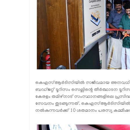
കെഎസ്ആർടിസിയിൽ സജീവമായ അനവധി വികസ
ബഡ്ജറ്റ് ടൂറിസം സെല്ലിന്റെ തീർത്ഥാടന ടൂറിസ
കേരളം തമിഴ്‌നാട് സംസ്ഥാനങ്ങളിലെ പ്രസിദ്
സേവനം തുടങ്ങുന്നത്. കെഎസ്ആർടിസിയിൽ എംപ
നൽകുന്നവർക്ക് 10 ശതമാനം പരസ്യ കമ്മീഷനാ