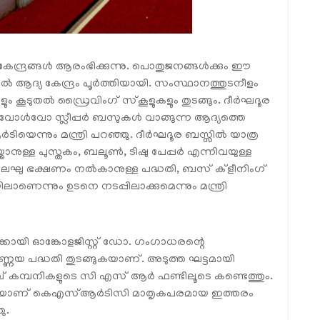
രങ്ങൾ ആരംഭിക്കുന്നു. പൊതുജനങ്ങൾക്കും ഈ
ആദ്യ കേന്ദ്രം പൂർത്തിയായി. സംസ്ഥാനത്തുടനീളം
കൂടുതൽ ഡ്രൈവിംഗ് സ്‌കൂളുകളും തുടങ്ങും. ദീർഘദൂര
ം, വോൾവോ സ്ലീപ്പർ ബസുകൾ വാങ്ങുന്ന ആദ്യത്തെ
യെന്നും മന്ത്രി പറഞ്ഞു. ദീർഘദൂര ബസ്സിൽ യാത്ര
ക്കാനുള്ള പുസ്തകം, ബലൂൺ, ടിഷു പേപ്പർ എന്നിവയുള്ള
 ലഘു ഭക്ഷണം നൽകാനുള്ള പദ്ധതി, ബസ് ക്‌ളീനിംഗ്
ാണെന്നും ഉടനെ നടപ്പിലാക്കുമെന്നും മന്ത്രി
യി ഓങ്കോളജിസ്റ്റ് ഡോ. ഗംഗാധരന്റെ
ണയ പദ്ധതി തുടങ്ങുകയാണ്. അടുത്ത ഘട്ടമായി
ലവ് കമ്പനികളുടെ സി എസ് ആർ ഫണ്ടിലൂടെ കണ്ടെത്തും.
ലൂടെയാണ് കെഎസ്ആർടിസി മാതൃകപരമായ ഇത്തരം
ഞു.