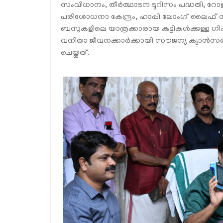
സംവിധാനം, തീർത്ഥാടന ടൂറിസം പദ്ധതി, റ
പരിശോധനാ കേന്ദ്രം, ഹാപ്പി ലോംഗ് ലൈഫ്
ബസുകളിലെ യാത്രക്കാരായ കുട്ടികൾക്കുള്
വനിതാ ജീവനക്കാർക്കായി സൗജന്യ ക്യാൻസർ
ചെയ്തത്.