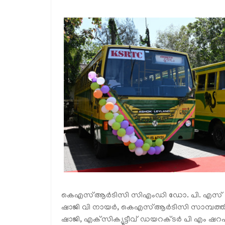
കെഎസ്ആർടിസി സിഎംഡി ഡോ. പി. എസ് പ്രമോജ്
ഷാജി വി നായർ, കെഎസ്ആർടിസി സാമ്പത്തിക
ഷാജി, എക്‌സിക്യൂട്ടീവ് ഡയറക്ടർ പി എം ഷറഫ് 