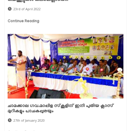
രുചിക്കൂട്ടുകള്‍ കലര്‍പ്പില്ലാതെ...
23rd of April 2022
Continue Reading
ചാമക്കാല ഗവ.മാപ്പിള സ്‌കൂളിന് ഇനി പുതിയ ക്ലാസ്
മുറികളും പാചകപ്പുരയും
27th of January 2020