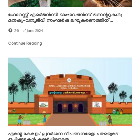
ഫോറസ്റ്റ് എമർജൻസി ഓപ്പറേഷൻസ് സെന്ററുകൾ;
മനുഷ്യ-വന്യജീവി സംഘർഷ ലഘൂകരണത്തിന്...
24th of June 2024
Continue Reading
എന്റെ കേരളം' പ്രദര്‍ശന വിപണനമേള: പഴമയുടെ