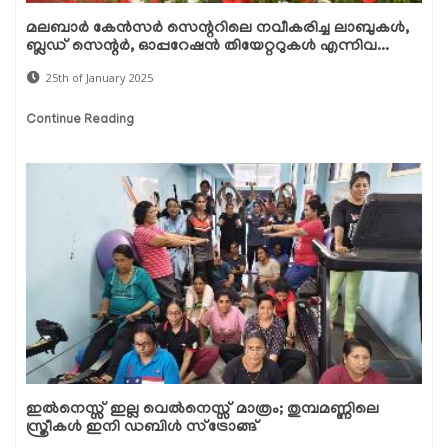
മലബാർ കേൻസർ സെന്ററിലെ നവീകരിച്ച ലാബുകൾ,
ബ്ലഡ് സെന്റർ, ഓപ്പറേഷൻ തിയേറ്ററുകൾ എന്നിവ...
25th of January 2025
Continue Reading
ഇൽനെസ്സ് ഇല്ല വെൽനെസ്സ് മാത്രം; തുമ്പമണ്ണിലെ
സ്ത്രീകൾ ഇനി ഡബിൾ സ്ട്രോങ്ങ്