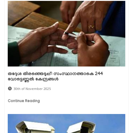
തദ്ദേശ തിരഞ്ഞെടുപ്പ്: സംസ്ഥാനത്താകെ 244
വോട്ടെണ്ണൽ കേന്ദ്രങ്ങൾ
30th of November 2025
Continue Reading