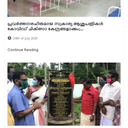
പ്രവര്‍ത്തനരഹിതമായ സ്വകാര്യ ആശുപത്രികള്‍
കോവിഡ് ചികിത്സാ കേന്ദ്രങ്ങളാക്കും;...
24th of July 2020
Continue Reading