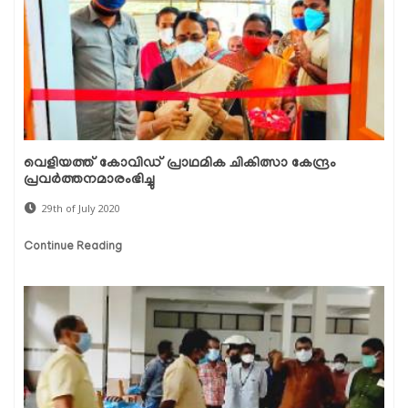
വെളിയത്ത് കോവിഡ് പ്രാഥമിക ചികിത്സാ കേന്ദ്രം
പ്രവര്‍ത്തനമാരംഭിച്ചു
29th of July 2020
Continue Reading