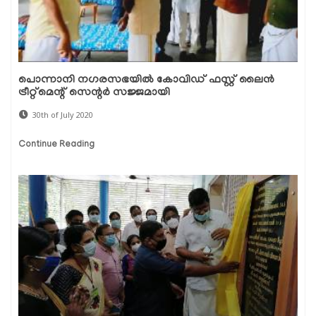
പൊന്നാനി നഗരസഭയില്‍ കോവിഡ് ഫസ്റ്റ് ലൈന്‍
ട്രീറ്റ്മെന്റ് സെന്റര്‍ സജ്ജമായി
30th of July 2020
Continue Reading