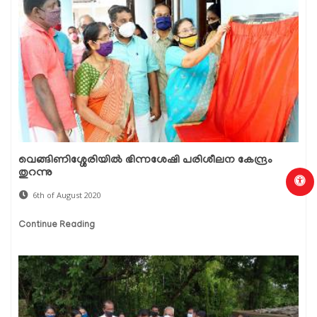
വെങ്ങിണിശ്ശേരിയില്‍ ഭിന്നശേഷി പരിശീലന കേന്ദ്രം
തുറന്നു
6th of August 2020
Continue Reading