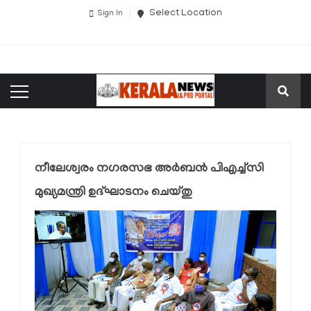
Select Location
Sign In
നീലേശ്വരം നഗരസഭ അര്‍ബന്‍ പിഎച്ച്‌സി
മുഖ്യമന്ത്രി ഉദ്ഘാടനം ചെയ്തു