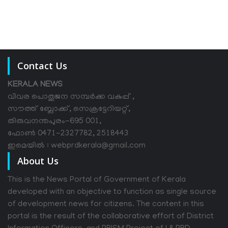
Contact Us
KERALA NEWS
വിവര പൊതുജന സമ്പര്‍ക്ക വകുപ്പ് ,
സൗത്ത് ബ്ലോക്ക്, സെക്രട്ടേറിയറ്റ്,
തിരുവനന്തപുരം-695 001,
ഫോൺ 0471-2327782, 2518443
ഇമെയിൽ : webprdkerala@gmail.com
About Us
This is the News Portal of Government of Kerala
developed with an objective to function as single source
of development news for citizens. The content in this
portal is the result of the collaborative effort of District