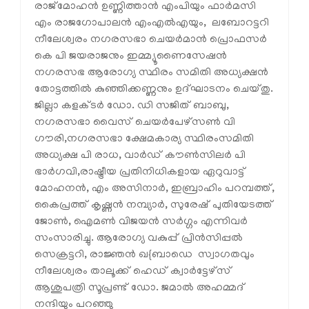
രാജ്‌മോഹന്‍ ഉണ്ണിത്താന്‍ എംപിയും ഫാര്‍മസി
എം രാജഗോപാലന്‍ എംഎല്‍എയും, ലബോറട്ടറി
നീലേശ്വരം നഗരസഭാ ചെയര്‍മാന്‍ പ്രൊഫസര്‍
കെ പി ജയരാജനും ഇമ്മ്യൂണൈസേഷന്‍
നഗരസഭ ആരോഗ്യ സ്ഥിരം സമിതി അധ്യക്ഷന്‍
തോട്ടത്തില്‍ കുഞ്ഞിക്കണ്ണനും ഉദ്ഘാടനം ചെയ്തു.
ജില്ലാ കളക്ടര്‍ ഡോ. ഡി സജിത് ബാബു,
നഗരസഭാ വൈസ് ചെയര്‍പേഴ്‌സണ്‍ വി
ഗൗരി,നഗരസഭാ ക്ഷേമകാര്യ സ്ഥിരംസമിതി
അധ്യക്ഷ പി രാധ, വാര്‍ഡ് കൗണ്‍സിലര്‍ പി
ഭാര്‍ഗവി,രാഷ്ട്രീയ പ്രതിനിധികളായ ഏറുവാട്ട്
മോഹനന്‍, എം അസിനാര്‍, ഇബ്രാഹിം പറമ്പത്ത്,
കൈപ്രത്ത് കൃഷ്ണന്‍ നമ്പ്യാര്‍, സുരേഷ് പുതിയേടത്ത്
ജോണ്‍, ഐമണ്‍ വിജയന്‍ സര്‍ഗ്ഗം എന്നിവര്‍
സംസാരിച്ചു. ആരോഗ്യ വകുപ്പ് പ്രിന്‍സിപ്പല്‍
സെക്രട്ടറി, രാജ്ഞന്‍ ഖ{ബാഡെ സ്വാഗതവും
നീലേശ്വരം താലൂക്ക് ഹെഡ് ക്വാര്‍ട്ടേഴ്‌സ്
ആശുപത്രി സൂപ്രണ്ട് ഡോ. ജമാല്‍ അഹമ്മദ്
നന്ദിയും പറഞ്ഞു