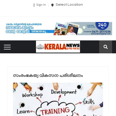
Select Location
Sign In
സംരംഭകത്വ വികസന പരിശീലനം