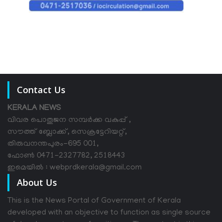
Contact Us
KERALA NEWS
വിവര പൊതുജന സമ്പര്‍ക്ക വകുപ്പ് ,
സൗത്ത് ബ്ലോക്ക്, സെക്രട്ടേറിയറ്റ്,
തിരുവനന്തപുരം-695 001,
ഫോൺ 0471-2327782, 2518443
ഇമെയിൽ : webprdkerala@gmail.com
About Us
This is the News Portal of Government of Kerala
developed with an objective to function as single source