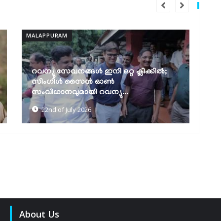
MALAPPURAM
MA
പട്ടയവിതരണവും സ്മാർട്ട് വില്ലേജ്
നിർമ്മാണവും വേഗത്തിലാക്കാൻ
മന
നിർദ്ദേശം നൽകി...
മാ
22nd of July 2026
About Us