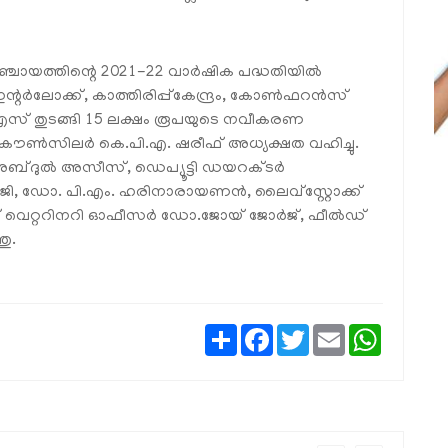
്ലാ പഞ്ചായത്തിന്റെ 2021-22 വാർഷിക പദ്ധതിയിൽ
ഇന്റർലോക്ക്, കാത്തിരിപ്പ്‌കേന്ദ്രം, കോൺഫറൻസ്
 തുടങ്ങി 15 ലക്ഷം രൂപയുടെ നവീകരണ
 കൗൺസിലർ കെ.പി.എ. ഷരീഫ് അധ്യക്ഷത വഹിച്ചു.
അബ്ദുൽ അസീസ്, ഡെപ്യൂട്ടി ഡയറക്ടർ
, ഡോ. പി.എം. ഹരിനാരായണൻ, ലൈവ്‌സ്റ്റോക്ക്
് വെറ്ററിനറി ഓഫീസർ ഡോ.ജോയ് ജോർജ്, ഫീൽഡ്
തു.
Share
Facebook
Twitter
Email
WhatsAp