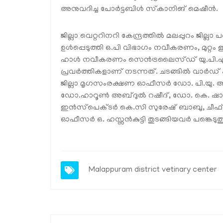
അനുവദിച്ച പോർട്ടബിൾ സ്‌കാനിങ് മെഷീൻ.
ജില്ലാ വെറ്ററിനറി കേന്ദ്രത്തിൽ മലപ്പുറം ജില
ഉൾപ്പെടുത്തി ഒ.പി വിഭാഗം നവീകരണം, മുറ്റം 
ഹാൾ നവീകരണം സെൻട്രലൈസ്ഡ് യു.പി.എസ്
പ്രവർത്തികളാണ് നടന്നത്. ചടങ്ങിൽ വാർഡ്
ജില്ലാ മൃഗസംരക്ഷണ ഓഫീസർ ഡോ. പി.യു. 
ഡോ.ഹാറൂൺ അബ്ദുൽ റഷീദ്, ഡോ. കെ. ഷാജി
ഇൻസ്‌പെക്ടർ കെ.സി സുരേഷ് ബാബു, ചീഫ
ഓഫീസർ ഒ. ഹസ്സൻകുട്ടി തുടങ്ങിയവർ പങ്കെടുത്
Malappuram district vetinary center