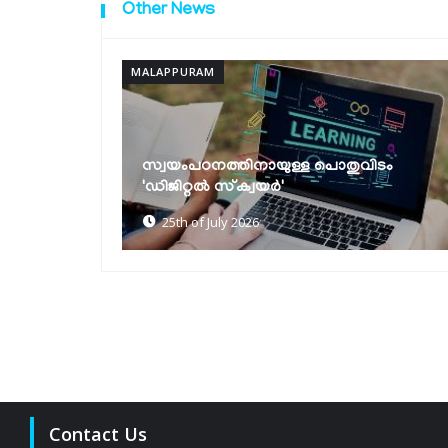
Other News
MALAPPURAM
റവന്യൂ സേവനങ്ങള്‍ ഇനി ഒറ്റ ക്ലിക്കില്‍;
ിടം
സിംഗിള്‍ സൈന്‍ ഓണ്‍
സംവിധാനവുമായി റവന്യു...
22nd of July 2026
Contact Us