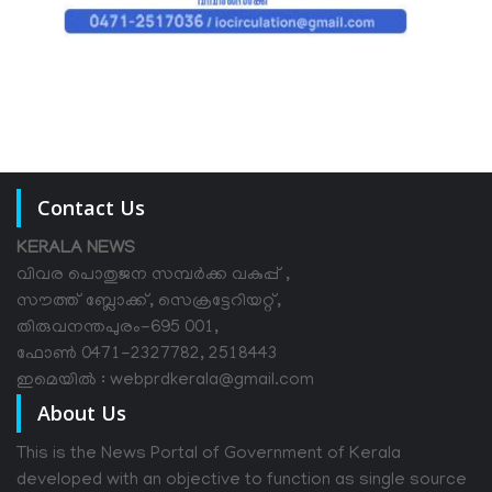
Contact Us
KERALA NEWS
വിവര പൊതുജന സമ്പര്‍ക്ക വകുപ്പ് ,
സൗത്ത് ബ്ലോക്ക്, സെക്രട്ടേറിയറ്റ്,
തിരുവനന്തപുരം-695 001,
ഫോൺ 0471-2327782, 2518443
ഇമെയിൽ : webprdkerala@gmail.com
About Us
This is the News Portal of Government of Kerala
developed with an objective to function as single source