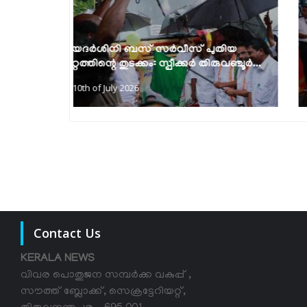
ഭിന്നശേഷിക്കാര്‍ക്ക് മുച്ചക്രവാഹനങ്ങളും
ുതിയ
ഇലക്ട്രോണിക് വീല്‍ചെയറുകളും
ുവഞ്ചൂര്‍...
വിതരണം...
9th of July 2026
Contact Us
KERALA NEWS
വിവര പൊതുജന സമ്പര്‍ക്ക വകുപ്പ് ,
സൗത്ത് ബ്ലോക്ക്, സെക്രട്ടേറിയറ്റ്,