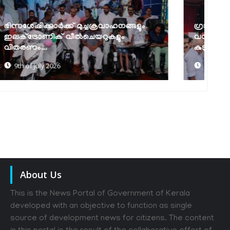
ഗ്രാമീണ യാത്രാക്ലേശത്തിന് പരിഹാരവും
വനിതാ സംരംഭകർക്ക് തുണയുമായി
ആ
കുടുംബശ്രീയുടെ...
വന
6th of July 2026
About Us
This is the News Portal of Government of Kerala
developed with an objective to function as single
source of development news for citizens. The content