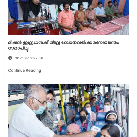
മിഷന്‍ ഇന്ദ്രധനുഷ് തീവ്ര ബോധവല്‍ക്കരണയജ്ഞം
സമാപിച്ചു
7th of March 2020
Continue Reading