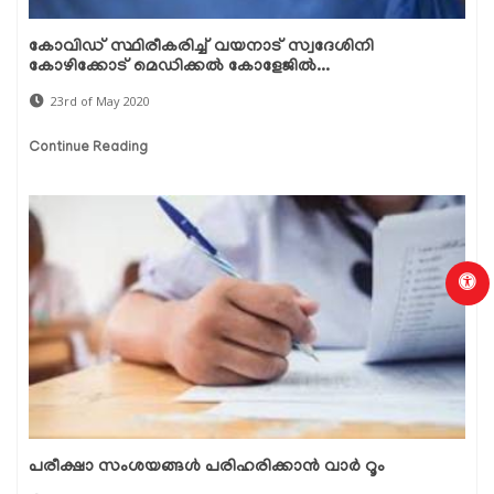
കോവിഡ് സ്ഥിരീകരിച്ച് വയനാട് സ്വദേശിനി
കോഴിക്കോട് മെഡിക്കല്‍ കോളേജില്‍...
23rd of May 2020
Continue Reading
പരീക്ഷാ സംശയങ്ങള്‍ പരിഹരിക്കാന്‍ വാര്‍ റൂം