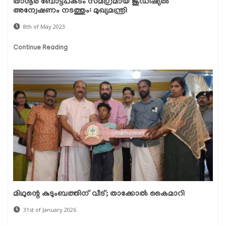
താനൂര്‍ ബോട്ടപകടം സമഗ്രമായ ജുഡീഷ്യല്‍
അന്വേഷണം നടത്തും: മുഖ്യമന്ത്രി
8th of May 2023
Continue Reading
മിഥുന്റെ കുടുംബത്തിന് വീട്; താക്കോൽ കൈമാറി
31st of January 2026