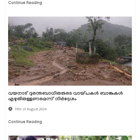
Continue Reading
വയനാട് ദുരന്തബാധിതരുടെ വായ്പകൾ ബാങ്കുകൾ
എഴുതിതള്ളണമെന്ന് നിർദ്ദേശം
19th of August 2024
Continue Reading