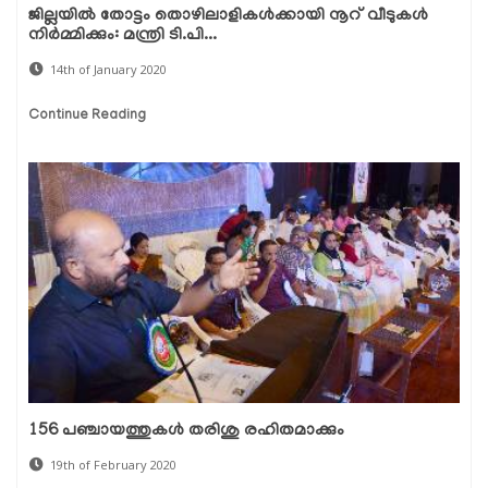
ജില്ലയില്‍ തോട്ടം തൊഴിലാളികള്‍ക്കായി നൂറ് വീടുകള്‍
നിര്‍മ്മിക്കും: മന്ത്രി ടി.പി...
14th of January 2020
Continue Reading
156 പഞ്ചായത്തുകള്‍ തരിശു രഹിതമാക്കും
19th of February 2020