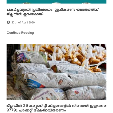
പകര്‍ച്ചവ്യാധി പ്രതിരോധം: ശുചീകരണ യജ്ഞത്തിന്
ജില്ലയില്‍ തുടക്കമായി
20th of April 2020
Continue Reading
ജില്ലയില്‍ 29 കമ്യൂണിറ്റി കിച്ചനുകളില്‍ നിന്നായി ഇതുവരെ
97791 പാക്കറ്റ് ഭക്ഷണവിതരണം