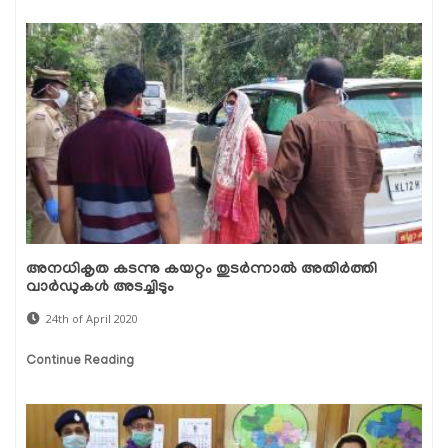
അനധികൃത കടന്നു കയറ്റം തുടര്‍ന്നാല്‍ അതിര്‍ത്തി
വാര്‍ഡുകള്‍ അടച്ചിടും
24th of April 2020
Continue Reading