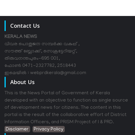
Contact Us
KERALA NEWS
വിവര പൊതുജന സമ്പര്‍ക്ക വകുപ്പ് ,
സൗത്ത് ബ്ലോക്ക്, സെക്രട്ടേറിയറ്റ്,
തിരുവനന്തപുരം-695 001,
ഫോൺ 0471-2327782, 2518443
ഇമെയിൽ : webprdkerala@gmail.com
About Us
This is the News Portal of Government of Kerala
developed with an objective to function as single source
of development news for citizens. The content in this
portal is the result of the collaborative effort of District
Information Officers, and PRISM Project of I & PRD.
Disclaimer
Privacy Policy